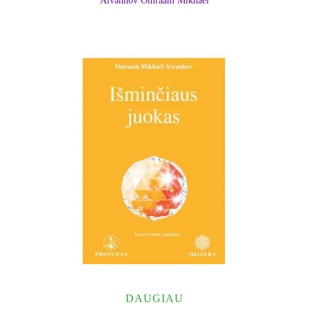
Aïvanhov Omraam Mikhaël
DAUGIAU