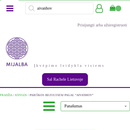
Products
search
Prisijungti arba užsiregistruoti
Įkvėpimo leidykla visiems
Sal Rachele Lietuvoje
PRADŽIA
/
KNYGOS
/ PAIEŠKOS REZULTATAI PAGAL “AIVANHOV”