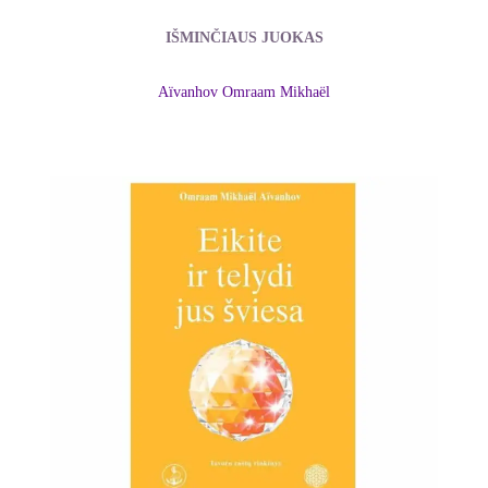
IŠMINČIAUS JUOKAS
Aïvanhov Omraam Mikhaël