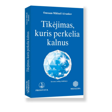
Aïvanhov Omraam Mikhaël