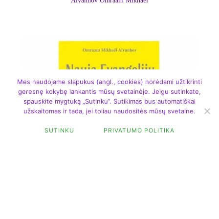
Aïvanhov Omraam Mikhaël
Mes naudojame slapukus (angl., cookies) norėdami užtikrinti
geresnę kokybę lankantis mūsų svetainėje. Jeigu sutinkate,
spauskite mygtuką „Sutinku“. Sutikimas bus automatiškai
užskaitomas ir tada, jei toliau naudositės mūsų svetaine.
SUTINKU
PRIVATUMO POLITIKA
FILTER
DAUGIAU