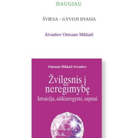
DAUGIAU
ŠVIESA – GYVOJI DVASIA
Aïvanhov Omraam Mikhaël