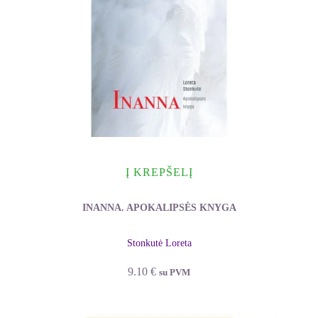
Į KREPŠELĮ
INANNA. APOKALIPSĖS KNYGA
Stonkutė Loreta
9.10
€
su PVM