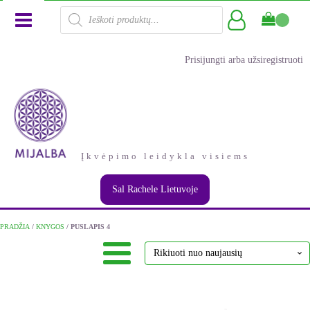
Products
search
Prisijungti arba užsiregistruoti
Įkvėpimo leidykla visiems
Sal Rachele Lietuvoje
PRADŽIA
/
KNYGOS
/ PUSLAPIS 4