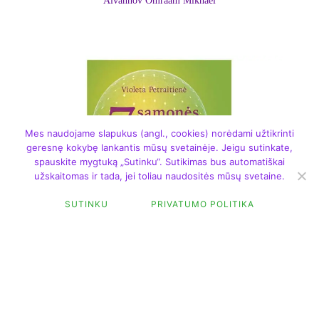
Aïvanhov Omraam Mikhaël
Mes naudojame slapukus (angl., cookies) norėdami užtikrinti
geresnę kokybę lankantis mūsų svetainėje. Jeigu sutinkate,
spauskite mygtuką „Sutinku“. Sutikimas bus automatiškai
užskaitomas ir tada, jei toliau naudositės mūsų svetaine.
SUTINKU
PRIVATUMO POLITIKA
FILTER
DAUGIAU