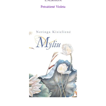
ENERGIJA
Petraitienė Violeta