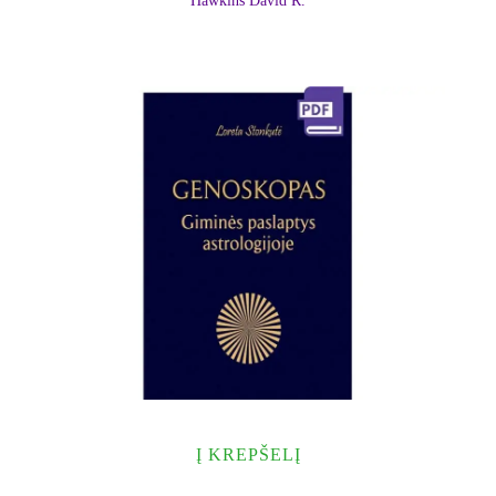
Hawkins David R.
Į KREPŠELĮ