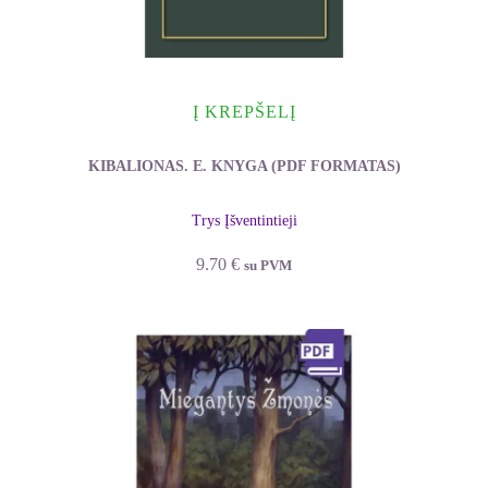
Į KREPŠELĮ
KIBALIONAS. E. KNYGA (PDF FORMATAS)
Trys Įšventintieji
9.70
€
su PVM