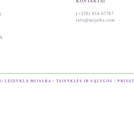
KONTAKTAI
(+370) 654 67767
S
info@mijalba.com
A
 /
LEIDYKLA MIJALBA /
TAISYKLĖS IR SĄLYGOS
/
PRIVA