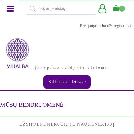
Products
search
Prisijungti arba užsiregistruoti
Įkvėpimo leidykla visiems
Sal Rachele Lietuvoje
MŪSŲ BENDRUOMENĖ
UŽSIPRENUMERUOKITE NAUJIENLAIŠKĮ