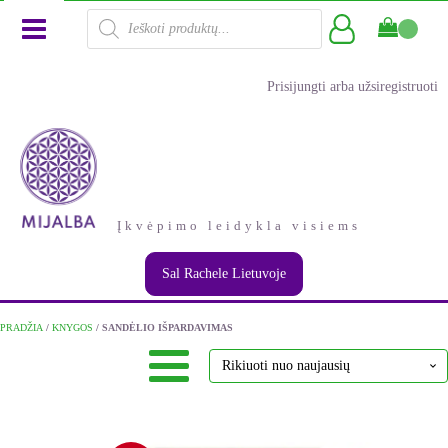
Products
search
Prisijungti arba užsiregistruoti
Įkvėpimo leidykla visiems
Sal Rachele Lietuvoje
PRADŽIA
/
KNYGOS
/ SANDĖLIO IŠPARDAVIMAS