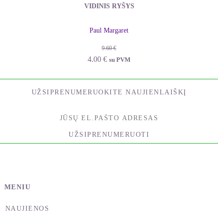
VIDINIS RYŠYS
Paul Margaret
9.60
€
Original
Current
4.00
€
su PVM
price
price
was:
is:
UŽSIPRENUMERUOKITE NAUJIENLAIŠKĮ
9.60 €.
4.00 €.
UŽSIPRENUMERUOTI
MENIU
NAUJIENOS