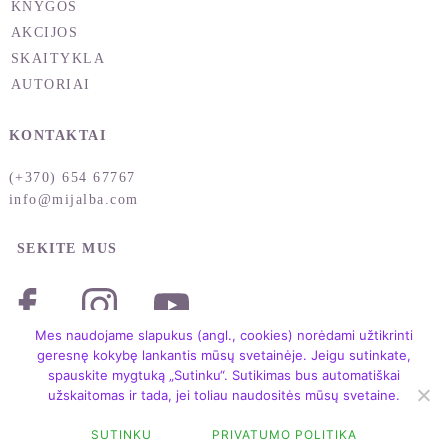
KNYGOS
AKCIJOS
SKAITYKLA
AUTORIAI
KONTAKTAI
(+370) 654 67767
info@mijalba.com
SEKITE MUS
Mes naudojame slapukus (angl., cookies) norėdami užtikrinti
geresnę kokybę lankantis mūsų svetainėje. Jeigu sutinkate,
spauskite mygtuką „Sutinku“. Sutikimas bus automatiškai
užskaitomas ir tada, jei toliau naudositės mūsų svetaine.
SUTINKU
PRIVATUMO POLITIKA
Copyright © 2004 – 2026 /