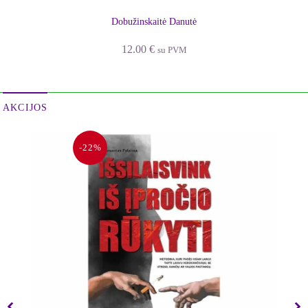
Dobužinskaitė Danutė
12.00
€
su PVM
AKCIJOS
-22%