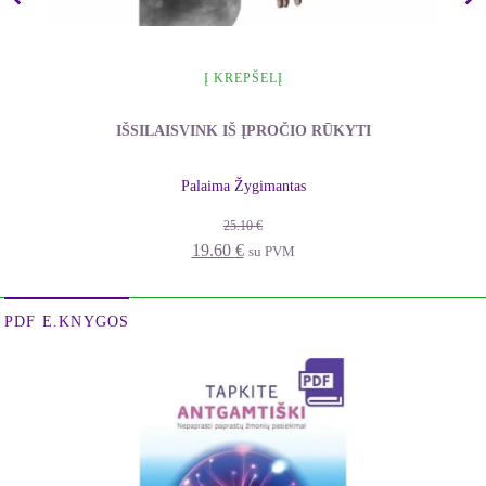
Į KREPŠELĮ
IŠSILAISVINK IŠ ĮPROČIO RŪKYTI
Palaima Žygimantas
25.10
€
Original
Current
19.60
€
su PVM
price
price
was:
is:
PDF E.KNYGOS
25.10 €.
19.60 €.