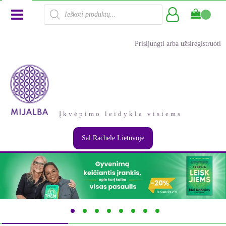
Products
search
Prisijungti arba užsiregistruoti
Įkvėpimo leidykla visiems
Sal Rachele Lietuvoje