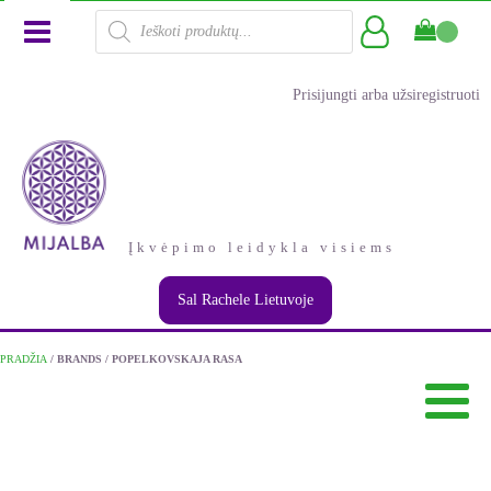
Products
search
Prisijungti arba užsiregistruoti
Įkvėpimo leidykla visiems
Sal Rachele Lietuvoje
PRADŽIA
/ BRANDS / POPELKOVSKAJA RASA