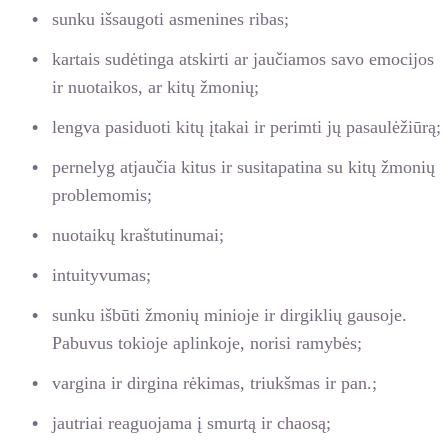
sunku išsaugoti asmenines ribas;
kartais sudėtinga atskirti ar jaučiamos savo emocijos
ir nuotaikos, ar kitų žmonių;
lengva pasiduoti kitų įtakai ir perimti jų pasaulėžiūrą;
pernelyg atjaučia kitus ir susitapatina su kitų žmonių
problemomis;
nuotaikų kraštutinumai;
intuityvumas;
sunku išbūti žmonių minioje ir dirgiklių gausoje.
Pabuvus tokioje aplinkoje, norisi ramybės;
vargina ir dirgina rėkimas, triukšmas ir pan.;
jautriai reaguojama į smurtą ir chaosą;