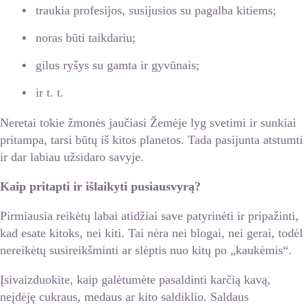
traukia profesijos, susijusios su pagalba kitiems;
noras būti taikdariu;
gilus ryšys su gamta ir gyvūnais;
ir t. t.
Neretai tokie žmonės jaučiasi Žemėje lyg svetimi ir sunkiai
pritampa, tarsi būtų iš kitos planetos. Tada pasijunta atstumti
ir dar labiau užsidaro savyje.
Kaip pritapti ir išlaikyti pusiausvyrą?
Pirmiausia reikėtų labai atidžiai save patyrinėti ir pripažinti,
kad esate kitoks, nei kiti. Tai nėra nei blogai, nei gerai, todėl
nereikėtų susireikšminti ar slėptis nuo kitų po „kaukėmis“.
Įsivaizduokite, kaip galėtumėte pasaldinti karčią kavą,
neįdėję cukraus, medaus ar kito saldiklio. Saldaus