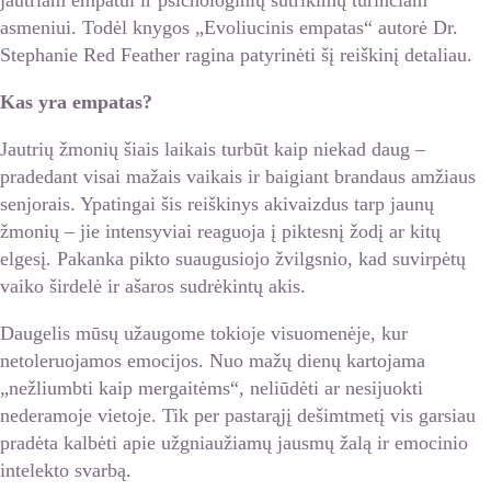
jautriam empatui ir psichologinių sutrikimų turinčiam
asmeniui. Todėl knygos „Evoliucinis empatas“ autorė Dr.
Stephanie Red Feather ragina patyrinėti šį reiškinį detaliau.
Kas yra empatas?
Jautrių žmonių šiais laikais turbūt kaip niekad daug –
pradedant visai mažais vaikais ir baigiant brandaus amžiaus
senjorais. Ypatingai šis reiškinys akivaizdus tarp jaunų
žmonių – jie intensyviai reaguoja į piktesnį žodį ar kitų
elgesį. Pakanka pikto suaugusiojo žvilgsnio, kad suvirpėtų
vaiko širdelė ir ašaros sudrėkintų akis.
Daugelis mūsų užaugome tokioje visuomenėje, kur
netoleruojamos emocijos. Nuo mažų dienų kartojama
„nežliumbti kaip mergaitėms“, neliūdėti ar nesijuokti
nederamoje vietoje. Tik per pastarąjį dešimtmetį vis garsiau
pradėta kalbėti apie užgniaužiamų jausmų žalą ir emocinio
intelekto svarbą.