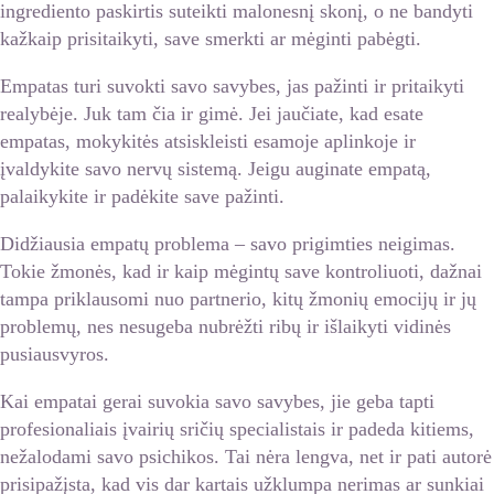
ingrediento paskirtis suteikti malonesnį skonį, o ne bandyti
kažkaip prisitaikyti, save smerkti ar mėginti pabėgti.
Empatas turi suvokti savo savybes, jas pažinti ir pritaikyti
realybėje. Juk tam čia ir gimė. Jei jaučiate, kad esate
empatas, mokykitės atsiskleisti esamoje aplinkoje ir
įvaldykite savo nervų sistemą. Jeigu auginate empatą,
palaikykite ir padėkite save pažinti.
Didžiausia empatų problema – savo prigimties neigimas.
Tokie žmonės, kad ir kaip mėgintų save kontroliuoti, dažnai
tampa priklausomi nuo partnerio, kitų žmonių emocijų ir jų
problemų, nes nesugeba nubrėžti ribų ir išlaikyti vidinės
pusiausvyros.
Kai empatai gerai suvokia savo savybes, jie geba tapti
profesionaliais įvairių sričių specialistais ir padeda kitiems,
nežalodami savo psichikos. Tai nėra lengva, net ir pati autorė
prisipažįsta, kad vis dar kartais užklumpa nerimas ar sunkiai