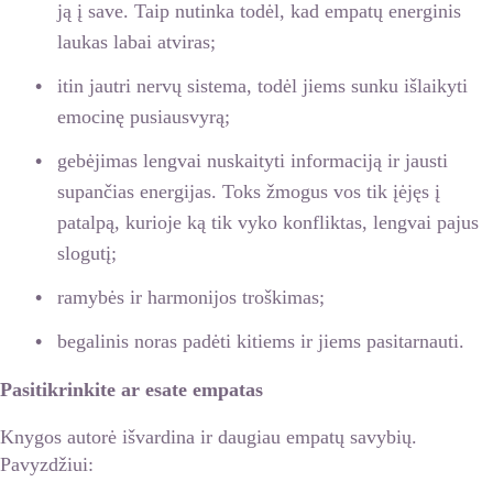
ją į save. Taip nutinka todėl, kad empatų energinis
laukas labai atviras;
itin jautri nervų sistema, todėl jiems sunku išlaikyti
emocinę pusiausvyrą;
gebėjimas lengvai nuskaityti informaciją ir jausti
supančias energijas. Toks žmogus vos tik įėjęs į
patalpą, kurioje ką tik vyko konfliktas, lengvai pajus
slogutį;
ramybės ir harmonijos troškimas;
begalinis noras padėti kitiems ir jiems pasitarnauti.
Pasitikrinkite ar esate empatas
Knygos autorė išvardina ir daugiau empatų savybių.
Pavyzdžiui: