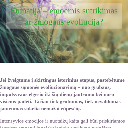
Empatija – emocinis sutrikimas
ar žmogaus evoliucija?
Jei žvelgtume į skirtingus istorinius etapus, pastebėtume
žmogaus sąmonės evoliucionavimą – nuo grubaus,
impulsyvaus elgesio iki šių dienų jautrumo bei noro
visiems padėti. Tačiau tiek grubumas, tiek nevaldomas
jautrumas sukelia nemažai rūpesčių.
Intensyvios emocijos ir nuotaikų kaita gali būti priskiriamos