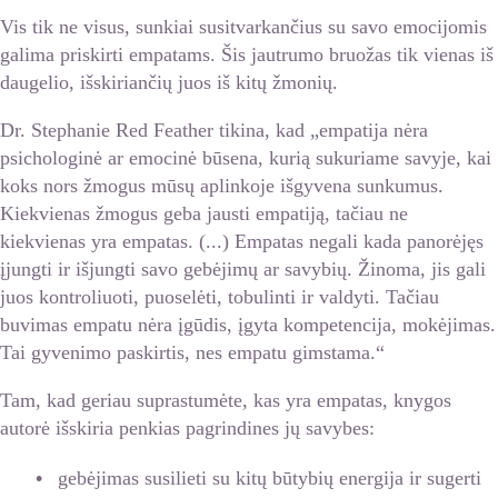
Vis tik ne visus, sunkiai susitvarkančius su savo emocijomis
galima priskirti empatams. Šis jautrumo bruožas tik vienas iš
daugelio, išskiriančių juos iš kitų žmonių.
Dr. Stephanie Red Feather tikina, kad „empatija nėra
psichologinė ar emocinė būsena, kurią sukuriame savyje, kai
koks nors žmogus mūsų aplinkoje išgyvena sunkumus.
Kiekvienas žmogus geba jausti empatiją, tačiau ne
kiekvienas yra empatas. (...) Empatas negali kada panorėjęs
įjungti ir išjungti savo gebėjimų ar savybių. Žinoma, jis gali
juos kontroliuoti, puoselėti, tobulinti ir valdyti. Tačiau
buvimas empatu nėra įgūdis, įgyta kompetencija, mokėjimas.
Tai gyvenimo paskirtis, nes empatu gimstama.“
Tam, kad geriau suprastumėte, kas yra empatas, knygos
autorė išskiria penkias pagrindines jų savybes:
gebėjimas susilieti su kitų būtybių energija ir sugerti