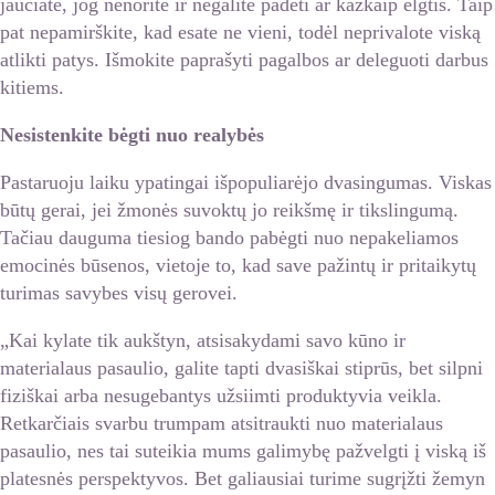
jaučiate, jog nenorite ir negalite padėti ar kažkaip elgtis. Taip
pat nepamirškite, kad esate ne vieni, todėl neprivalote viską
atlikti patys. Išmokite paprašyti pagalbos ar deleguoti darbus
kitiems.
Nesistenkite bėgti nuo realybės
Pastaruoju laiku ypatingai išpopuliarėjo dvasingumas. Viskas
būtų gerai, jei žmonės suvoktų jo reikšmę ir tikslingumą.
Tačiau dauguma tiesiog bando pabėgti nuo nepakeliamos
emocinės būsenos, vietoje to, kad save pažintų ir pritaikytų
turimas savybes visų gerovei.
„Kai kylate tik aukštyn, atsisakydami savo kūno ir
materialaus pasaulio, galite tapti dvasiškai stiprūs, bet silpni
fiziškai arba nesugebantys užsiimti produktyvia veikla.
Retkarčiais svarbu trumpam atsitraukti nuo materialaus
pasaulio, nes tai suteikia mums galimybę pažvelgti į viską iš
platesnės perspektyvos. Bet galiausiai turime sugrįžti žemyn