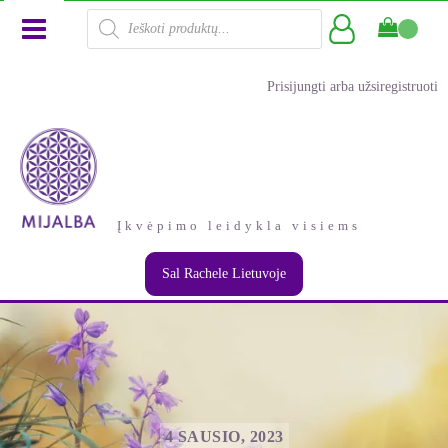
Products
search
Prisijungti arba užsiregistruoti
Įkvėpimo leidykla visiems
Sal Rachele Lietuvoje
4 SAUSIO, 2023