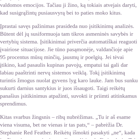
valdomos emocijos. Tačiau ji žino, ką tokiais atvejais daryti,
kad susigrąžintų pusiausvyrą bei to paties moko kitus.
Įprastai savęs pažinimas prasideda nuo įsitikinimų analizės.
Būtent dėl jų susiformuoja tam tikros asmeninės savybės ir
vertybių sistema. Įsitikinimai priverčia automatiškai reaguoti
įvairiose situacijose. Jie tūno pasąmonėje, valdančioje apie
95 procentus mūsų minčių, jausmų ir poelgių. Jei tėvai
įtikino, kad pasaulis kupinas pavojų, empatui tai gali dar
labiau paaštrinti nervų sistemos veiklą. Tokį įsitikinimą
turintis žmogus nuolat gyvens lyg karo lauke. Jam bus sunku
sukurti darnius santykius ir juos išsaugoti. Taigi reikėtų
panašius įsitikinimus atpažinti, suvokti ir priimti atitinkamus
sprendimus.
Kitas svarbus žingsnis – ribų nubrėžimas. „Tu ir aš esame
viena visuma, bet ne vienas ir tas pats,“ – pabrėžia Dr.
Stephanie Red Feather. Reikėtų išmokti pasakyti „ne“, kada