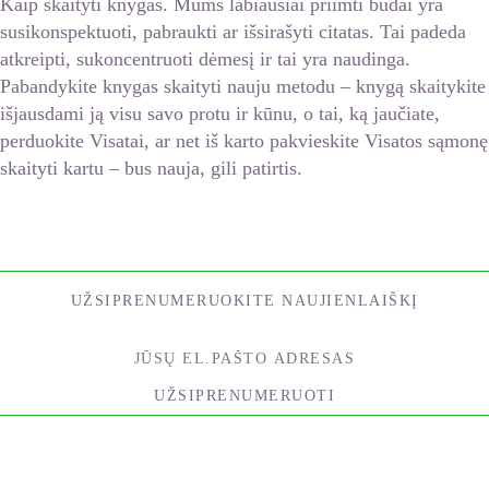
Kaip skaityti knygas. Mums labiausiai priimti būdai yra
susikonspektuoti, pabraukti ar išsirašyti citatas. Tai padeda
atkreipti, sukoncentruoti dėmesį ir tai yra naudinga.
Pabandykite knygas skaityti nauju metodu – knygą skaitykite
išjausdami ją visu savo protu ir kūnu, o tai, ką jaučiate,
perduokite Visatai, ar net iš karto pakvieskite Visatos sąmonę
skaityti kartu – bus nauja, gili patirtis.
UŽSIPRENUMERUOKITE NAUJIENLAIŠKĮ
UŽSIPRENUMERUOTI