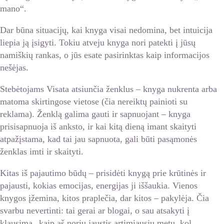
mano“.
Dar būna situacijų, kai knyga visai nedomina, bet intuicija
liepia ją įsigyti. Tokiu atveju knyga nori patekti į jūsų
namiškių rankas, o jūs esate pasirinktas kaip informacijos
nešėjas.
Stebėtojams Visata atsiunčia ženklus – knyga nukrenta arba
matoma skirtingose vietose (čia nereiktų painioti su
reklama). Ženklą galima gauti ir sapnuojant – knyga
prisisapnuoja iš anksto, ir kai kitą dieną imant skaityti
atpažįstama, kad tai jau sapnuota, gali būti pasąmonės
ženklas imti ir skaityti.
Kitas iš pajautimo būdų – prisidėti knygą prie krūtinės ir
pajausti, kokias emocijas, energijas ji iššaukia. Vienos
knygos įžemina, kitos praplečia, dar kitos – pakylėja. Čia
svarbu nevertinti: tai gerai ar blogai, o sau atsakyti į
klausimą „kaip aš noriu jaustis artimiausiu metu, kol