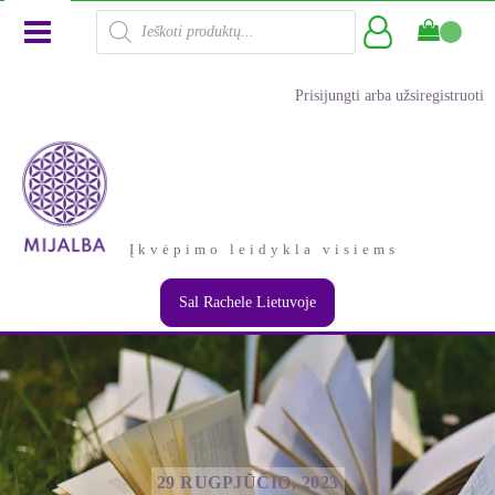
Products
search
Prisijungti arba užsiregistruoti
Įkvėpimo leidykla visiems
Sal Rachele Lietuvoje
29 RUGPJŪČIO, 2023