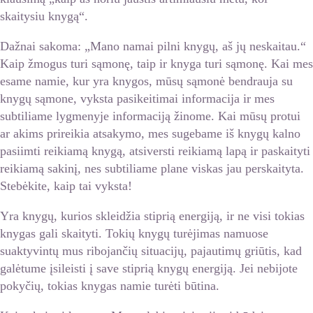
skaitysiu knygą“.
Dažnai sakoma: „Mano namai pilni knygų, aš jų neskaitau.“
Kaip žmogus turi sąmonę, taip ir knyga turi sąmonę. Kai mes
esame namie, kur yra knygos, mūsų sąmonė bendrauja su
knygų sąmone, vyksta pasikeitimai informacija ir mes
subtiliame lygmenyje informaciją žinome. Kai mūsų protui
ar akims prireikia atsakymo, mes sugebame iš knygų kalno
pasiimti reikiamą knygą, atsiversti reikiamą lapą ir paskaityti
reikiamą sakinį, nes subtiliame plane viskas jau perskaityta.
Stebėkite, kaip tai vyksta!
Yra knygų, kurios skleidžia stiprią energiją, ir ne visi tokias
knygas gali skaityti. Tokių knygų turėjimas namuose
suaktyvintų mus ribojančių situacijų, pajautimų griūtis, kad
galėtume įsileisti į save stiprią knygų energiją. Jei nebijote
pokyčių, tokias knygas namie turėti būtina.