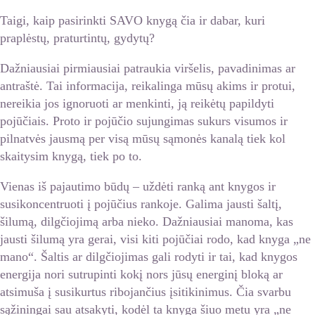
Taigi, kaip pasirinkti SAVO knygą čia ir dabar, kuri
praplėstų, praturtintų, gydytų?
Dažniausiai pirmiausiai patraukia viršelis, pavadinimas ar
antraštė. Tai informacija, reikalinga mūsų akims ir protui,
nereikia jos ignoruoti ar menkinti, ją reikėtų papildyti
pojūčiais. Proto ir pojūčio sujungimas sukurs visumos ir
pilnatvės jausmą per visą mūsų sąmonės kanalą tiek kol
skaitysim knygą, tiek po to.
Vienas iš pajautimo būdų – uždėti ranką ant knygos ir
susikoncentruoti į pojūčius rankoje. Galima jausti šaltį,
šilumą, dilgčiojimą arba nieko. Dažniausiai manoma, kas
jausti šilumą yra gerai, visi kiti pojūčiai rodo, kad knyga „ne
mano“. Šaltis ar dilgčiojimas gali rodyti ir tai, kad knygos
energija nori sutrupinti kokį nors jūsų energinį bloką ar
atsimuša į susikurtus ribojančius įsitikinimus. Čia svarbu
sąžiningai sau atsakyti, kodėl ta knyga šiuo metu yra „ne