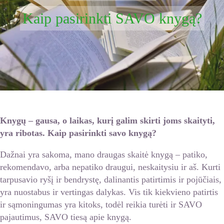
Kaip pasirinkti SAVO knygą?
Knygų – gausa, o laikas, kurį galim skirti joms skaityti,
yra ribotas. Kaip pasirinkti savo knygą?
Dažnai yra sakoma, mano draugas skaitė knygą – patiko,
rekomendavo, arba nepatiko draugui, neskaitysiu ir aš. Kurti
tarpusavio ryšį ir bendrystę, dalinantis patirtimis ir pojūčiais,
yra nuostabus ir vertingas dalykas. Vis tik kiekvieno patirtis
ir sąmoningumas yra kitoks, todėl reikia turėti ir SAVO
pajautimus, SAVO tiesą apie knygą.