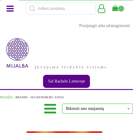
Products
search
Prisijungti arba užsiregistruoti
Įkvėpimo leidykla visiems
Sal Rachele Lietuvoje
PRADŽIA
/ BRANDS / AECKERSBERG TANJA