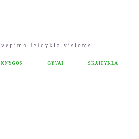
kvėpimo leidykla visiems
OKNYGOS
GYVAI
SKAITYKLA