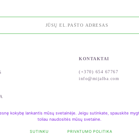
KONTAKTAI
(+370) 654 67767
S
info@mijalba.com
A
snę kokybę lankantis mūsų svetainėje. Jeigu sutinkate, spauskite mygtu
toliau naudositės mūsų svetaine.
SUTINKU
PRIVATUMO POLITIKA