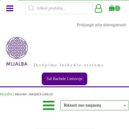
Products
search
Prisijungti arba užsiregistruoti
Įkvėpimo leidykla visiems
Sal Rachele Lietuvoje
PRADŽIA
/ BRANDS / BRADEN GREGG