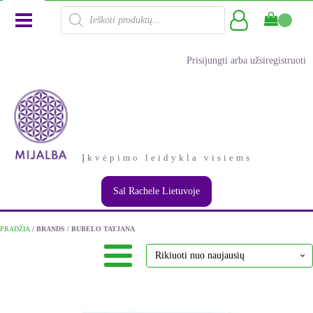
Products
search
Prisijungti arba užsiregistruoti
Įkvėpimo leidykla visiems
Sal Rachele Lietuvoje
PRADŽIA
/ BRANDS / BUBELO TATJANA