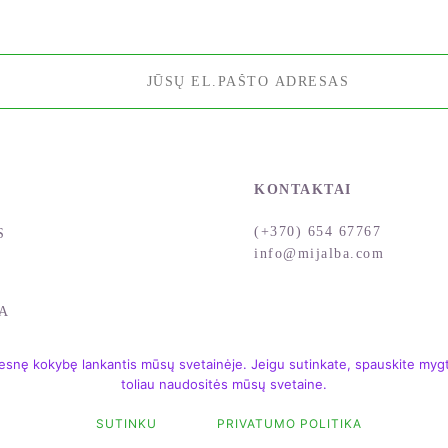
KONTAKTAI
(+370) 654 67767
S
info@mijalba.com
A
snę kokybę lankantis mūsų svetainėje. Jeigu sutinkate, spauskite mygtu
toliau naudositės mūsų svetaine.
SUTINKU
PRIVATUMO POLITIKA