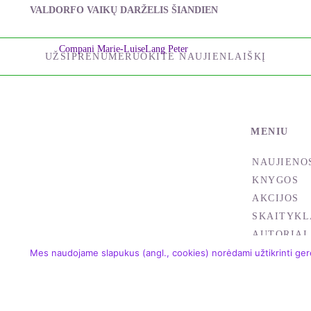
VALDORFO VAIKŲ DARŽELIS ŠIANDIEN
Compani Marie-Luise
Lang Peter
UŽSIPRENUMERUOKITE NAUJIENLAIŠKĮ
MENIU
NAUJIENO
KNYGOS
AKCIJOS
SKAITYKL
AUTORIAI
Mes naudojame slapukus (angl., cookies) norėdami užtikrinti gere