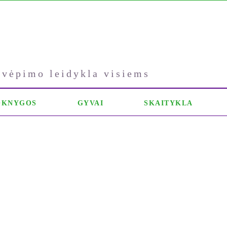
kvėpimo leidykla visiems
OKNYGOS
GYVAI
SKAITYKLA