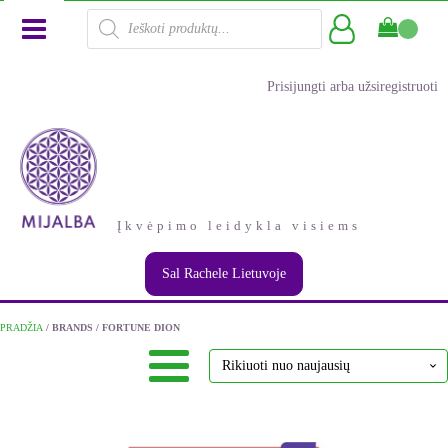
Products
search
Prisijungti arba užsiregistruoti
Įkvėpimo leidykla visiems
Sal Rachele Lietuvoje
PRADŽIA
/ BRANDS / FORTUNE DION