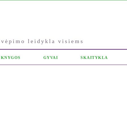
kvėpimo leidykla visiems
OKNYGOS
GYVAI
SKAITYKLA