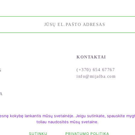
KONTAKTAI
(+370) 654 67767
S
info@mijalba.com
A
snę kokybę lankantis mūsų svetainėje. Jeigu sutinkate, spauskite mygtu
toliau naudositės mūsų svetaine.
SUTINKU
PRIVATUMO POLITIKA