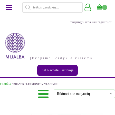
Products
search
Prisijungti arba užsiregistruoti
Įkvėpimo leidykla visiems
Sal Rachele Lietuvoje
PRADŽIA
/ BRANDS / LERMONTOV VLADIMIR