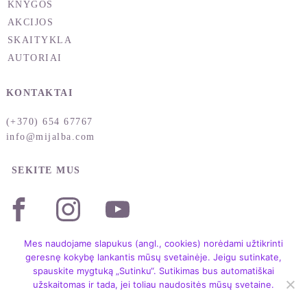
KNYGOS
AKCIJOS
SKAITYKLA
AUTORIAI
KONTAKTAI
(+370) 654 67767
info@mijalba.com
SEKITE MUS
Mes naudojame slapukus (angl., cookies) norėdami užtikrinti
geresnę kokybę lankantis mūsų svetainėje. Jeigu sutinkate,
spauskite mygtuką „Sutinku“. Sutikimas bus automatiškai
užskaitomas ir tada, jei toliau naudositės mūsų svetaine.
Copyright © 2004 – 2026 /