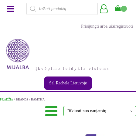
Products
search
Prisijungti arba užsiregistruoti
Įkvėpimo leidykla visiems
Sal Rachele Lietuvoje
PRADŽIA
/ BRANDS / RAMTHA