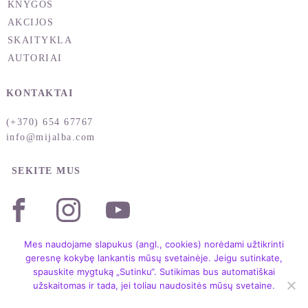
KNYGOS
AKCIJOS
SKAITYKLA
AUTORIAI
KONTAKTAI
(+370) 654 67767
info@mijalba.com
SEKITE MUS
Mes naudojame slapukus (angl., cookies) norėdami užtikrinti
geresnę kokybę lankantis mūsų svetainėje. Jeigu sutinkate,
spauskite mygtuką „Sutinku“. Sutikimas bus automatiškai
užskaitomas ir tada, jei toliau naudositės mūsų svetaine.
Copyright © 2004 – 2026 /