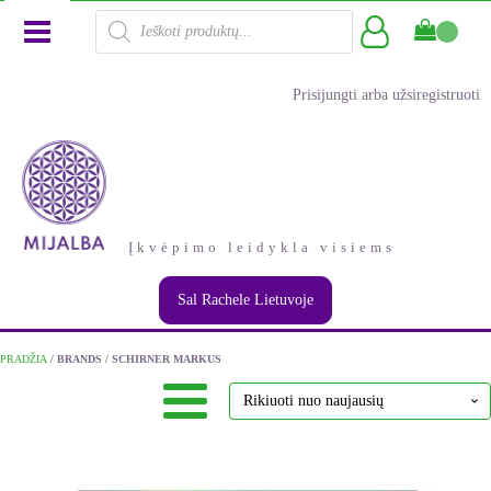
Products
search
Prisijungti arba užsiregistruoti
Įkvėpimo leidykla visiems
Sal Rachele Lietuvoje
PRADŽIA
/ BRANDS / SCHIRNER MARKUS