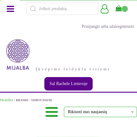
Products
search
Prisijungti arba užsiregistruoti
Įkvėpimo leidykla visiems
Sal Rachele Lietuvoje
PRADŽIA
/ BRANDS / SIMON DAVID