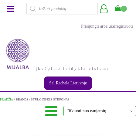
Products
search
Prisijungti arba užsiregistruoti
Įkvėpimo leidykla visiems
Sal Rachele Lietuvoje
PRADŽIA
/ BRANDS / STULGINSKIS STEPONAS