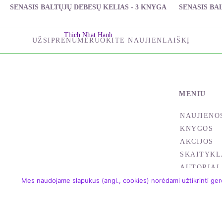
SENASIS BALTŲJŲ DEBESŲ KELIAS - 3 KNYGA
SENASIS BA
Thich Nhat Hanh
UŽSIPRENUMERUOKITE NAUJIENLAIŠKĮ
MENIU
NAUJIENO
KNYGOS
AKCIJOS
SKAITYKL
AUTORIAI
Mes naudojame slapukus (angl., cookies) norėdami užtikrinti gere