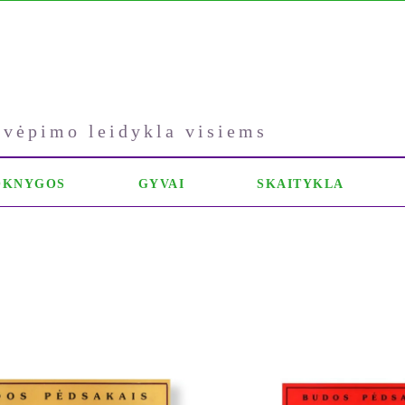
kvėpimo leidykla visiems
OKNYGOS
GYVAI
SKAITYKLA