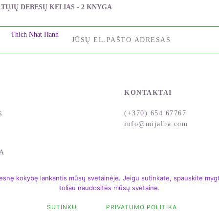
LTŲJŲ DEBESŲ KELIAS - 2 KNYGA
Thich Nhat Hanh
KONTAKTAI
(+370) 654 67767
S
info@mijalba.com
A
snę kokybę lankantis mūsų svetainėje. Jeigu sutinkate, spauskite mygtu
toliau naudositės mūsų svetaine.
SUTINKU
PRIVATUMO POLITIKA