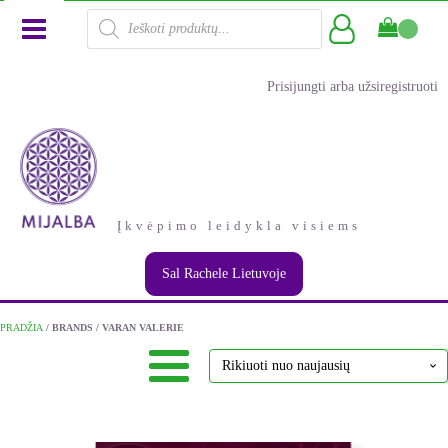
Products
search
Prisijungti arba užsiregistruoti
Įkvėpimo leidykla visiems
Sal Rachele Lietuvoje
PRADŽIA
/ BRANDS / VARAN VALERIE