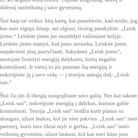
didesnį susitelkimą į savo gyvenimą.
Štai kaip tai veikia: kitą kartą, kai pastebėsite, kad norite, jog
kas nors elgtųsi kitaip, nei elgiasi, tiesiog pasakykite: „Leisk
jiems.“ Leiskite jiems jus sustabdyti važiuojant kelyje.
Leiskite jiems manyti, kad jums nesiseka. Leiskite jiems
nepakviesti jūsų pusryčiauti. Sakydami „Leisk jiems“,
nustojate švaistyti energiją dalykams, kurių negalite
kontroliuoti. Ir vietoj to jūs paimate šią energiją ir
nukreipiate ją į savo vidų — į teorijos antrąją dalį: „Leisk
sau.“
Štai čia jūs iš tikrųjų susigrąžinate savo galią. Nes kai sakote:
„Leisk sau“, nukreipiate energiją į dalykus, kuriuos galite
kontroliuoti. Teorija „Leisk sau“ leidžia kurti planus su
draugais, užuot laukus, kol jie tave pakvies. „Leisk sau“ rasti
partnerį, kuris tave tikrai myli ir gerbia. „Leisk sau“ imtis
veiksmų gyvenime, užuot laukusi, kol kas nors kitas juos