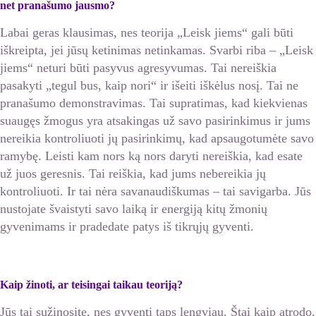
net pranašumo jausmo?
Labai geras klausimas, nes teorija „Leisk jiems“ gali būti
iškreipta, jei jūsų ketinimas netinkamas. Svarbi riba – „Leisk
jiems“ neturi būti pasyvus agresyvumas. Tai nereiškia
pasakyti „tegul bus, kaip nori“ ir išeiti iškėlus nosį. Tai ne
pranašumo demonstravimas. Tai supratimas, kad kiekvienas
suaugęs žmogus yra atsakingas už savo pasirinkimus ir jums
nereikia kontroliuoti jų pasirinkimų, kad apsaugotumėte savo
ramybę. Leisti kam nors ką nors daryti nereiškia, kad esate
už juos geresnis. Tai reiškia, kad jums nebereikia jų
kontroliuoti. Ir tai nėra savanaudiškumas – tai savigarba. Jūs
nustojate švaistyti savo laiką ir energiją kitų žmonių
gyvenimams ir pradedate patys iš tikrųjų gyventi.
Kaip žinoti, ar teisingai taikau teoriją?
Jūs tai sužinosite, nes gyventi taps lengviau. Štai kaip atrodo,