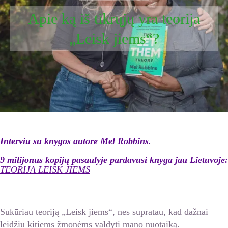
Apie ką iš tikrųjų yra teorija
„Leisk jiems“?
Interviu su knygos autore Mel Robbins.
9 milijonus kopijų pasaulyje pardavusi knyga jau Lietuvoje:
TEORIJA LEISK JIEMS
Sukūriau teoriją „Leisk jiems“, nes supratau, kad dažnai
leidžiu kitiems žmonėms valdyti mano nuotaiką.