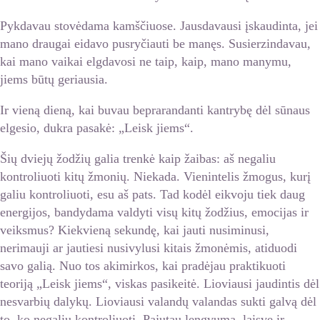
Pykdavau stovėdama kamščiuose. Jausdavausi įskaudinta, jei
mano draugai eidavo pusryčiauti be manęs. Susierzindavau,
kai mano vaikai elgdavosi ne taip, kaip, mano manymu,
jiems būtų geriausia.
Ir vieną dieną, kai buvau beprarandanti kantrybę dėl sūnaus
elgesio, dukra pasakė: „Leisk jiems“.
Šių dviejų žodžių galia trenkė kaip žaibas: aš negaliu
kontroliuoti kitų žmonių. Niekada. Vienintelis žmogus, kurį
galiu kontroliuoti, esu aš pats. Tad kodėl eikvoju tiek daug
energijos, bandydama valdyti visų kitų žodžius, emocijas ir
veiksmus? Kiekvieną sekundę, kai jauti nusiminusi,
nerimauji ar jautiesi nusivylusi kitais žmonėmis, atiduodi
savo galią. Nuo tos akimirkos, kai pradėjau praktikuoti
teoriją „Leisk jiems“, viskas pasikeitė. Lioviausi jaudintis dėl
nesvarbių dalykų. Lioviausi valandų valandas sukti galvą dėl
to, ko negaliu kontroliuoti. Pajutau lengvumą, laisvę ir