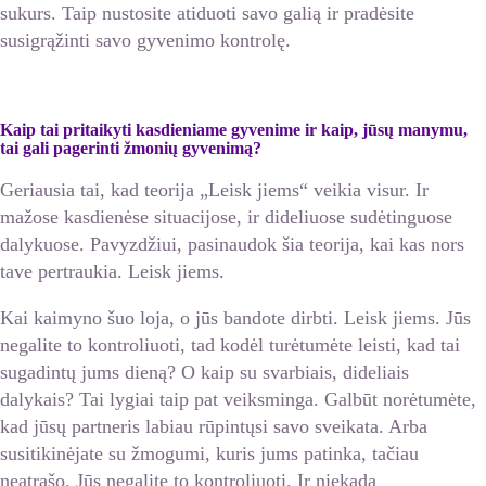
sukurs. Taip nustosite atiduoti savo galią ir pradėsite
susigrąžinti savo gyvenimo kontrolę.
Kaip tai pritaikyti kasdieniame gyvenime ir kaip, jūsų manymu,
tai gali pagerinti žmonių gyvenimą?
Geriausia tai, kad teorija „Leisk jiems“ veikia visur. Ir
mažose kasdienėse situacijose, ir dideliuose sudėtinguose
dalykuose. Pavyzdžiui, pasinaudok šia teorija, kai kas nors
tave pertraukia. Leisk jiems.
Kai kaimyno šuo loja, o jūs bandote dirbti. Leisk jiems. Jūs
negalite to kontroliuoti, tad kodėl turėtumėte leisti, kad tai
sugadintų jums dieną? O kaip su svarbiais, dideliais
dalykais? Tai lygiai taip pat veiksminga. Galbūt norėtumėte,
kad jūsų partneris labiau rūpintųsi savo sveikata. Arba
susitikinėjate su žmogumi, kuris jums patinka, tačiau
neatrašo. Jūs negalite to kontroliuoti. Ir niekada