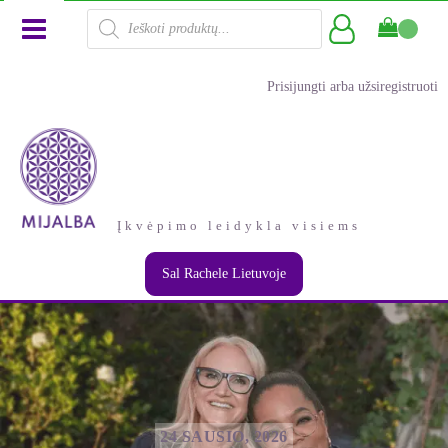
Products
search
Prisijungti arba užsiregistruoti
Įkvėpimo leidykla visiems
Sal Rachele Lietuvoje
24 SAUSIO, 2026