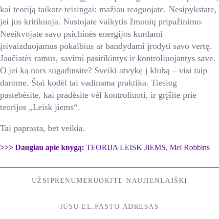
kai teoriją taikote teisingai: mažiau reaguojate. Nesipykstate,
jei jus kritikuoja. Nustojate vaikytis žmonių pripažinimo.
Neeikvojate savo psichinės energijos kurdami
įsivaizduojamus pokalbius ar bandydami įrodyti savo vertę.
Jaučiatės ramūs, savimi pasitikintys ir kontroliuojantys save.
O jei ką nors sugadinsite? Sveiki atvykę į klubą – visi taip
darome. Štai kodėl tai vadinama praktika. Tiesiog
pastebėsite, kai pradėsite vėl kontroliuoti, ir grįšite prie
teorijos „Leisk jiems“.
Tai paprasta, bet veikia.
>>> Daugiau apie knygą:
TEORIJA LEISK JIEMS, Mel Robbins
UŽSIPRENUMERUOKITE NAUJIENLAIŠKĮ