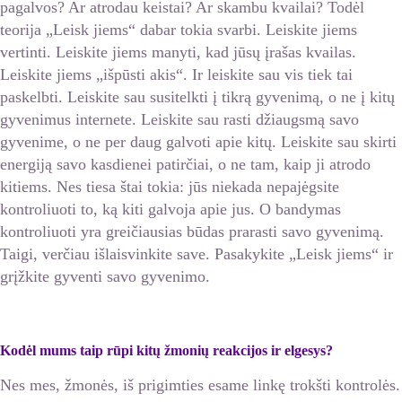
pagalvos? Ar atrodau keistai? Ar skambu kvailai? Todėl
teorija „Leisk jiems“ dabar tokia svarbi. Leiskite jiems
vertinti. Leiskite jiems manyti, kad jūsų įrašas kvailas.
Leiskite jiems „išpūsti akis“. Ir leiskite sau vis tiek tai
paskelbti. Leiskite sau susitelkti į tikrą gyvenimą, o ne į kitų
gyvenimus internete. Leiskite sau rasti džiaugsmą savo
gyvenime, o ne per daug galvoti apie kitų. Leiskite sau skirti
energiją savo kasdienei patirčiai, o ne tam, kaip ji atrodo
kitiems. Nes tiesa štai tokia: jūs niekada nepajėgsite
kontroliuoti to, ką kiti galvoja apie jus. O bandymas
kontroliuoti yra greičiausias būdas prarasti savo gyvenimą.
Taigi, verčiau išlaisvinkite save. Pasakykite „Leisk jiems“ ir
grįžkite gyventi savo gyvenimo.
Kodėl mums taip rūpi kitų žmonių reakcijos ir elgesys?
Nes mes, žmonės, iš prigimties esame linkę trokšti kontrolės.