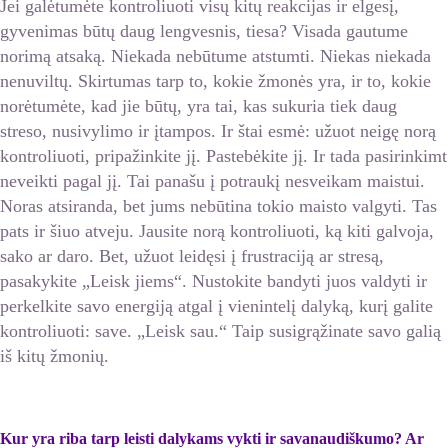
Jei galėtumėte kontroliuoti visų kitų reakcijas ir elgesį,
gyvenimas būtų daug lengvesnis, tiesa? Visada gautume
norimą atsaką. Niekada nebūtume atstumti. Niekas niekada
nenuviltų. Skirtumas tarp to, kokie žmonės yra, ir to, kokie
norėtumėte, kad jie būtų, yra tai, kas sukuria tiek daug
streso, nusivylimo ir įtampos. Ir štai esmė: užuot neigę norą
kontroliuoti, pripažinkite jį. Pastebėkite jį. Ir tada pasirinkimt
neveikti pagal jį. Tai panašu į potraukį nesveikam maistui.
Noras atsiranda, bet jums nebūtina tokio maisto valgyti. Tas
pats ir šiuo atveju. Jausite norą kontroliuoti, ką kiti galvoja,
sako ar daro. Bet, užuot leidęsi į frustraciją ar stresą,
pasakykite „Leisk jiems“. Nustokite bandyti juos valdyti ir
perkelkite savo energiją atgal į vienintelį dalyką, kurį galite
kontroliuoti: save. „Leisk sau.“ Taip susigrąžinate savo galią
iš kitų žmonių.
Kur yra riba tarp leisti dalykams vykti ir savanaudiškumo? Ar