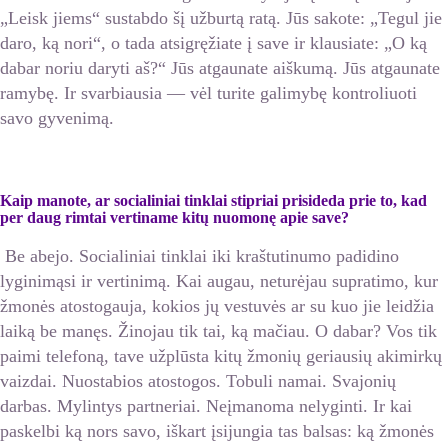
„Leisk jiems“ sustabdo šį užburtą ratą. Jūs sakote: „Tegul jie
daro, ką nori“, o tada atsigręžiate į save ir klausiate: „O ką
dabar noriu daryti aš?“ Jūs atgaunate aiškumą. Jūs atgaunate
ramybę. Ir svarbiausia — vėl turite galimybę kontroliuoti
savo gyvenimą.
Kaip manote, ar socialiniai tinklai stipriai prisideda prie to, kad
per daug rimtai vertiname kitų nuomonę apie save?
Be abejo. Socialiniai tinklai iki kraštutinumo padidino
lyginimąsi ir vertinimą. Kai augau, neturėjau supratimo, kur
žmonės atostogauja, kokios jų vestuvės ar su kuo jie leidžia
laiką be manęs. Žinojau tik tai, ką mačiau. O dabar? Vos tik
paimi telefoną, tave užplūsta kitų žmonių geriausių akimirkų
vaizdai. Nuostabios atostogos. Tobuli namai. Svajonių
darbas. Mylintys partneriai. Neįmanoma nelyginti. Ir kai
paskelbi ką nors savo, iškart įsijungia tas balsas: ką žmonės