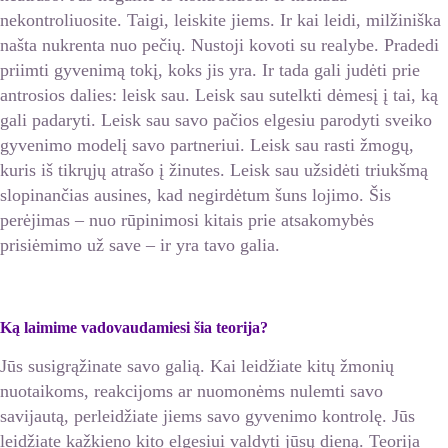
nekontroliuosite. Taigi, leiskite jiems. Ir kai leidi, milžiniška
našta nukrenta nuo pečių. Nustoji kovoti su realybe. Pradedi
priimti gyvenimą tokį, koks jis yra. Ir tada gali judėti prie
antrosios dalies: leisk sau. Leisk sau sutelkti dėmesį į tai, ką
gali padaryti. Leisk sau savo pačios elgesiu parodyti sveiko
gyvenimo modelį savo partneriui. Leisk sau rasti žmogų,
kuris iš tikrųjų atrašo į žinutes. Leisk sau užsidėti triukšmą
slopinančias ausines, kad negirdėtum šuns lojimo. Šis
perėjimas – nuo rūpinimosi kitais prie atsakomybės
prisiėmimo už save – ir yra tavo galia.
Ką laimime vadovaudamiesi šia teorija?
Jūs susigrąžinate savo galią. Kai leidžiate kitų žmonių
nuotaikoms, reakcijoms ar nuomonėms nulemti savo
savijautą, perleidžiate jiems savo gyvenimo kontrolę. Jūs
leidžiate kažkieno kito elgesiui valdyti jūsų dieną. Teorija