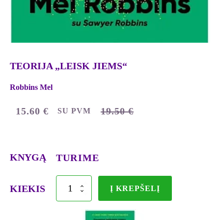
TEORIJA „LEISK JIEMS“
Robbins Mel
15.60
€
19.50
€
SU PVM
ORIGINAL
CURRENT
PRICE
PRICE
WAS:
IS:
KNYGĄ
TURIME
19.50 €.
15.60 €.
produkto
KIEKIS
Į KREPŠELĮ
kiekis:
TEORIJA
„LEISK