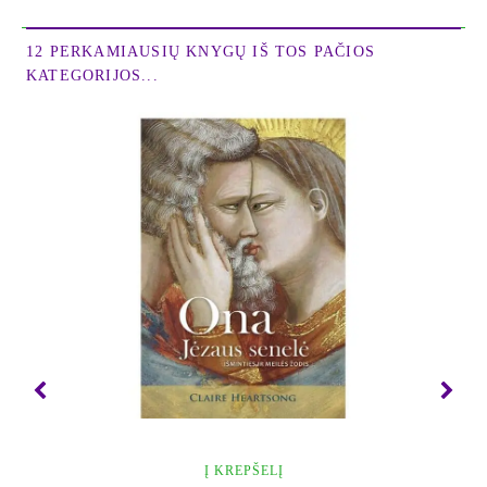
12 PERKAMIAUSIŲ KNYGŲ IŠ TOS PAČIOS
KATEGORIJOS...
Melė Robins yra populiari New York Times autorė
ir pasaulyje pripažinta mąstysenos, motyvacijos ir
elgsenos pokyčių ekspertė. Jos tek-stai išversti į 41
kalbą. Pardavusi milijonus savo knygų
egzempliorių, galėdama pasigirti septyniais
#1Audible titulais ir milijardais tinklalaidžių
peržiūrų, Melė turi rimtą pagrindą manyti, kad jos
veikla daro reikšmingą įtaką pasauliniu mastu.
Melė, vedanti vieną populiariausių pasaulyje tinkla-
laidžių – The Mel Robbins Podcast, kasdien
įkvepia žiūrovus ir klausytojus 194 pasaulio šalyse.
Jos kompanija – 143 Studios Inc. – kuria mentaliai
provokuojančią, didžiulio populiarumo susilaukusią
vaizdo ir garso medžiagą, organizuoja dideliu
poveikiu pasižyminčius renginius ir rengia origina-
Į KREPŠELĮ