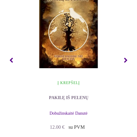
liautis dalyti kitiems savo galią ir pradėti kurti
gyvenimą, kuriame svarbiausi esate jūs patys – jūsų
svajonės, jūsų tikslai, jūsų laimė.
Leisk jiems yra paprastas įrankis, apie kurį kalba
milijonai žmonių visame pasaulyje – nes jis veikia.
Greičiausias būdas susigrąžinti savo gyvenimo
kontrolę – liautis kontroliuoti kitus žmones ir
sutelkti dėmesį į tai, ką gali kontroliuoti: į save.
Leisdami kitiems žmonėms gyventi savo
Į KREPŠELĮ
gyvenimą, jūs pagaliau pradedate gyventi
savąjį.
PAKILĘ IŠ PELENŲ
Dobužinskaitė Danutė
12.00
€
su PVM