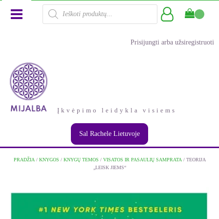
Products
search
Prisijungti arba užsiregistruoti
Įkvėpimo leidykla visiems
Sal Rachele Lietuvoje
PRADŽIA
/
KNYGOS
/
KNYGŲ TEMOS
/
VISATOS IR PASAULIŲ SAMPRATA
/ TEORIJA
„LEISK JIEMS“