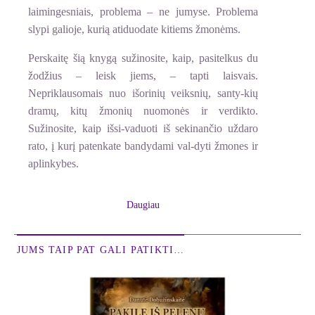
laimingesniais, problema – ne jumyse. Problema
slypi galioje, kurią atiduodate kitiems žmonėms.
Perskaitę šią knygą sužinosite, kaip, pasitelkus du
žodžius – leisk jiems, – tapti laisvais.
Nepriklausomais nuo išorinių veiksnių, santy-kių
dramų, kitų žmonių nuomonės ir verdikto.
Sužinosite, kaip išsi-vaduoti iš sekinančio uždaro
rato, į kurį patenkate bandydami val-dyti žmones ir
aplinkybes.
Yra geresnis gyvenimo būdas.
Daugiau
Teorija Leisk jiems – patikrintas metodas, ugdantis
gebėjimą tausoti savo laiką ir energiją bei susitelkti į
JUMS TAIP PAT GALI PATIKTI…
tai, kas iš tiesų svarbiausia. Per daug savo
gyvenimo laiko iššvaistėte siekdami pritarimo ar
palaikymo, mėgindami padaryti kitus laimingais,
paisydami jų nuomonės. Ši knyga padės jums