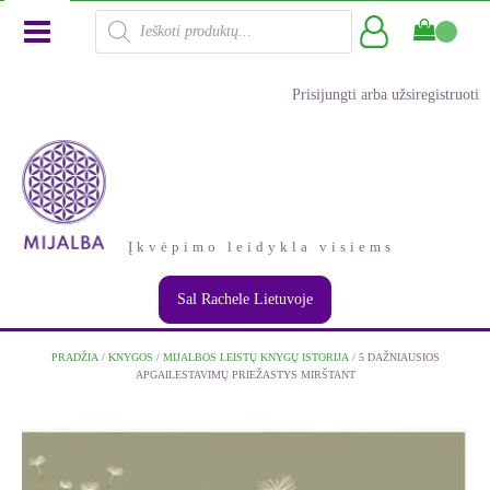
Products
search
Prisijungti arba užsiregistruoti
Įkvėpimo leidykla visiems
Sal Rachele Lietuvoje
PRADŽIA
/
KNYGOS
/
MIJALBOS LEISTŲ KNYGŲ ISTORIJA
/ 5 DAŽNIAUSIOS
APGAILESTAVIMŲ PRIEŽASTYS MIRŠTANT