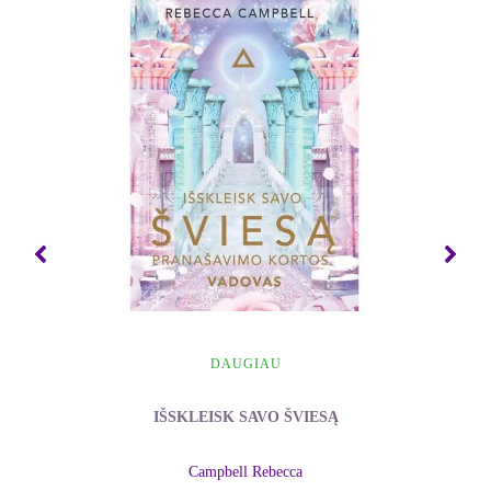
apgailestavimų svarbą ir kaip galime pozityviai
pritaikyti juos, kol dar turime laiko.
Knyga padės naujai permąstyti savo gyvenimą ir jo
prasmę, įkvėps gyventi laimingiau.
Taip pat rekomenduojama slaugos ir socialiniams
darbuotojams.
Autorės tinklaraštis:
www.bronnieware.com
BRONNIE'S MUSIC ON YOU TUBE:
Having Fun
DAUGIAU
IŠSKLEISK SAVO ŠVIESĄ
Campbell Rebecca