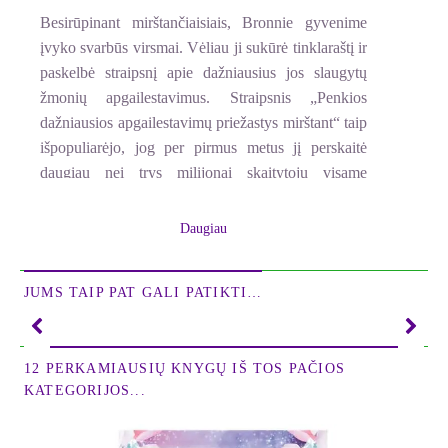
Besirūpinant mirštančiaisiais, Bronnie gyvenime
įvyko svarbūs virsmai. Vėliau ji sukūrė tinklaraštį ir
paskelbė straipsnį apie dažniausius jos slaugytų
žmonių apgailestavimus. Straipsnis „Penkios
dažniausios apgailestavimų priežastys mirštant“ taip
išpopuliarėjo, jog per pirmus metus jį perskaitė
daugiau nei trys milijonai skaitytojų visame
pasaulyje. Daugelio prašoma, Bronnie dabar
dalijasi savo asmenine istorija. Bronnie gyvenimas
Daugiau
buvo spalvingas ir įvairiapusis. Pati gyvendama
pagal mirštančiųjų suvoktas pamokas, ji suprato,
JUMS TAIP PAT GALI PATIKTI…
jog kiekvienam, jei tik jis sąmoningai stengsis,
įmanoma mirti visiškai ramiu protu.
Į šią knygą sudėti autentiški jos pasakojimai apie
12 PERKAMIAUSIŲ KNYGŲ IŠ TOS PAČIOS
žmonių jausmus, kuriuos jie patiria gyvenimo
KATEGORIJOS...
saulėlydyje. Šiame nuoširdžiame pasakojime
Bronnie aiškina mirštančiųjų jai persakytų