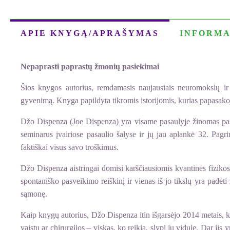
APIE KNYGĄ/APRAŠYMAS
INFORMA
Nepaprasti paprastų žmonių pasiekimai
Šios knygos autorius, remdamasis naujausiais neuromokslų ir 
gyvenimą. Knyga papildyta tikromis istorijomis, kurias papasak
Džo Dispenza (Joe Dispenza) yra visame pasaulyje žinomas paska
seminarus įvairiose pasaulio šalyse ir jų jau aplankė 32. Pagr
faktiškai visus savo troškimus.
Džo Dispenza aistringai domisi karščiausiomis kvantinės fizikos
spontaniško pasveikimo reiškinį ir vienas iš jo tikslų yra padėti
sąmonę.
Kaip knygų autorius, Džo Dispenza itin išgarsėjo 2014 metais, 
vaistų ar chirurgijos – viskas, ko reikia, slypi jų viduje. Dar jis