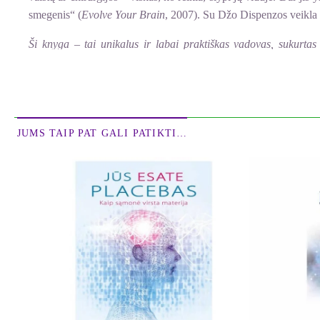
smegenis“ (
Evolve Your Brain
, 2007). Su Džo Dispenzos veikla 
Ši knyga – tai unikalus ir labai praktiškas vadovas, sukurtas
pažįstamo gyvenimo ribas ir įžengsime į naują nuostabų pasaulį
–
Tony Robbins, knygų „Neribota galia“ ir „Pažadink savyje
JUMS TAIP PAT GALI PATIKTI…