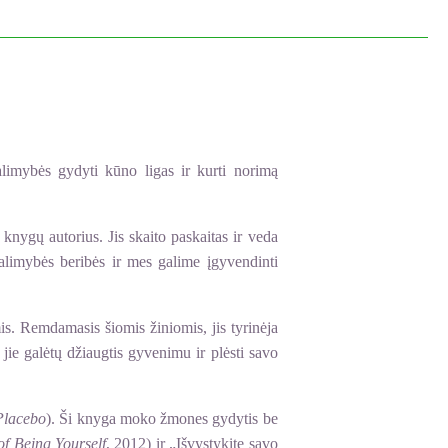
alimybės gydyti kūno ligas ir kurti norimą
nygų autorius. Jis skaito paskaitas ir veda
galimybės beribės ir mes galime įgyvendinti
is. Remdamasis šiomis žiniomis, jis tyrinėja
 jie galėtų džiaugtis gyvenimu ir plėsti savo
Placebo
). Ši knyga moko žmones gydytis be
of Being Yourself
, 2012) ir „Išvystykite savo