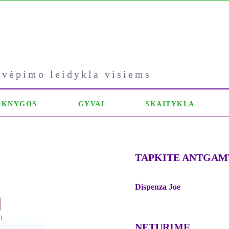
kvėpimo leidykla visiems
OKNYGOS
GYVAI
SKAITYKLA
TAPKITE ANTGAM
Dispenza Joe
NETURIME