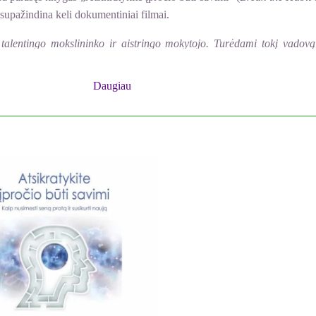
supažindina keli dokumentiniai filmai.
 talentingo mokslininko ir aistringo mokytojo. Turėdami tokį vadovą
.
Daugiau
 milžiną“ autorius