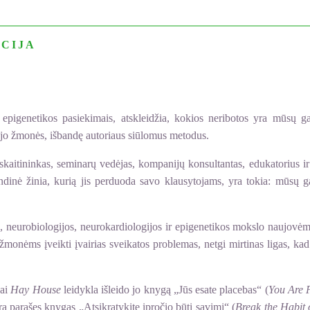
CIJA
epigenetikos pasiekimais, atskleidžia, kokios neribotos yra mūsų g
ojo žmonės, išbandę autoriaus siūlomus metodus.
itininkas, seminarų vedėjas, kompanijų konsultantas, edukatorius ir k
indinė žinia, kurią jis perduoda savo klausytojams, yra tokia: mūsų 
, neurobiologijos, neurokardiologijos ir epigenetikos mokslo naujovėm
 žmonėms įveikti įvairias sveikatos problemas, netgi mirtinas ligas, kad
kai
Hay House
leidykla išleido jo knygą „Jūs esate placebas“ (
You Are 
 yra parašęs knygas „Atsikratykite įpročio būti savimi“ (
Break the Habit 