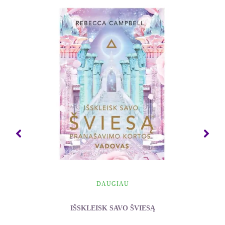
civilizacijų ir kultūrų istorija yra grįsta nedidelio
būrio pranašų veikla. Faktas toks, kad kas keli
šimtai ar tūkstančiai metų Dievas į Žemę atsiunčia
pranašą, ir tai yra Jo didelės meilės mums ženklas.
~ Ryuho Okawa
***
Ištrauka iš knygos
Stebuklas, kaip kiekvieną dieną padaryti
auksinę
Vieniems žmonės atrodo, kad šiame pasaulyje
jiems skirtas laikas yra labai ilgas, o kitiems jis per
DAUGIAU
trumpas. Kad ir koks būtų gyvenimas, jį atitinkamai
galima suskirstyti į rytą, vidudienį ir vakarą. Šios
IŠSKLEISK SAVO ŠVIESĄ
sekos pakeisti negalite, kaip ir negalite priversti