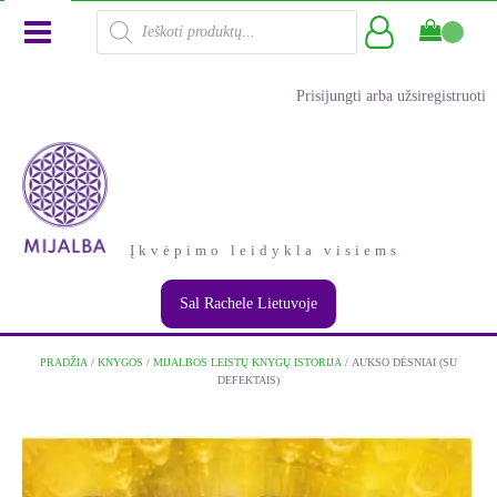
Products
search
Prisijungti arba užsiregistruoti
Įkvėpimo leidykla visiems
Sal Rachele Lietuvoje
PRADŽIA
/
KNYGOS
/
MIJALBOS LEISTŲ KNYGŲ ISTORIJA
/ AUKSO DĖSNIAI (SU
DEFEKTAIS)