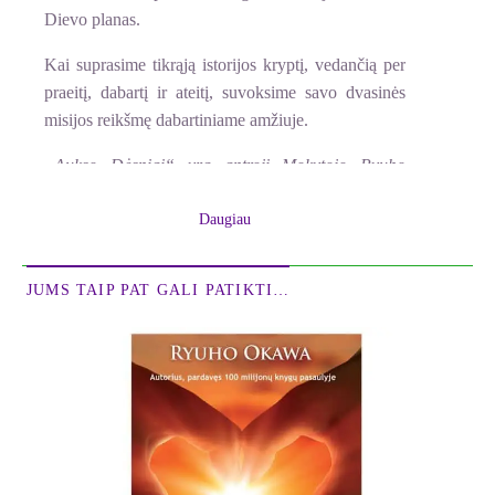
Dievo planas.
Kai suprasime tikrąją istorijos kryptį, vedančią per
praeitį, dabartį ir ateitį, suvoksime savo dvasinės
misijos reikšmę dabartiniame amžiuje.
„Aukso Dėsniai“ yra antroji Mokytojo Ryuho
Okawos pamatinės trilogijos knyga. Kitos dvi
trilogijos knygos yra „Saulės Dėsniai“ ir
Daugiau
„Amžinybės Dėsniai“.
JUMS TAIP PAT GALI PATIKTI…
Apie autorių
RYUHO OKAWA gimė 1956 metais Tokušimoje,
Japonijoje. Baigęs Tokijo universiteto Teisės
fakultetą, jis pradėjo dirbti tarptautinėje prekybos
kompanijoje bei studijuoti tarptautinius finansus
Niujorko universitete.
1981 metais Ryuho Okawa pradėjo gauti dvasinius