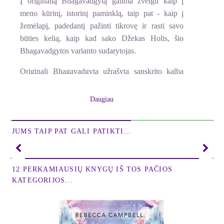
Į originalią Bhagavadgytą galima žvelgti kaip į
meno kūrinį, istorinį paminklą, taip pat - kaip į
žemėlapį, padedantį pažinti tikrovę ir rasti savo
būties kelią, kaip kad sako Džekas Holis, šio
Bhagavadgytos varianto sudarytojas.
Originali Bhagavadgyta užrašyta sanskrito kalba
eiliuotais posmeliais (šlokomis), susidedančiais iš
dviejų eilučių. Angliška versija (Vakariečio
Daugiau
vadovas), kurios vertimą į lietuvių kalbą dabar
laikote rankose, atsirado ne tiesiogiai verčiant iš
JUMS TAIP PAT GALI PATIKTI…
sanskrito, o kompiliuojant įvairius vertimus ir
paaiškinimus. Dž. Holis išplėtojo glaustų posmelių
mintį ir užrašė juos proza. Tuo būdu jis siekė
12 PERKAMIAUSIŲ KNYGŲ IŠ TOS PAČIOS
padaryti kūrinį suprantamesnį platesniam skaitytojų
KATEGORIJOS...
ratui.
Pagiriamasis žodis knygai Bhagavadgyta:
vakariečio vadovas