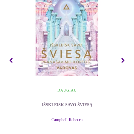
Bhagavadgyta - neprilygstamas veikalas tarp
didžiųjų pasaulio šventraščių, nes jo žavesys
peržengia laiko ir erdvės ribas. Anglų kalba išleista
daugybė Gytos versijų - nuo sero Edvino Arnoldo
(Sir Edwin Arnold) Dangiškosios giesmės iki
sklandaus ponios Ani Bezant (Annie Besant)
vertimo. Dr. Džeko Holio vadovas - tai ne vien
vertimas, o paprastas ir įžvalgus Gytos pristatymas
nuoširdaus sadhakos žodžiais, kad neblėstanti šio
šventraščio žinia pasiektų vakariečio skaitytojo
širdį. Iš kelionės po šią knygą skaitytojai grįš
suvokę amžinuosius dėsnius.
DAUGIAU
- V. K. Narasimhan, žurnalistas ir redaktorius
IŠSKLEISK SAVO ŠVIESĄ
(Indijos Pulitzerio premijos ir Goenkos
apdovanojimo laureatas)
Campbell Rebecca
Šios knygos skaitymas man buvo it sielą budinantis