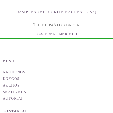
ir nepaprastų atradimų kupinas pasivaikščiojimas.
Pragmatiškai dabartinei Vakarų pasaulio ir visų kitų
UŽSIPRENUMERUOKITE NAUJIENLAIŠKĮ
šalių skaitytojų kartai Rytų filosofija pateikta aiškiai,
bet kartu labai įžvalgiai.
- Venkatesh Varan, verslo konsultantas
UŽSIPRENUMERUOTI
Dr. Džekas Holis kūrė šį išsamų vertimą širdimi ir
protu giliai paniręs į nesenstantį, praktinį ir
nesektantišką mokymą. Maža to, jis su žmona
patikrino Gytos mokymą savo gyvenimu. Mano
MENIU
manymu, šis veikalas bus lengvai suprantamas
NAUJIENOS
vakariečiams ir įkvėps ne tik juos, bet ir visus,
KNYGOS
norinčius susipažinti su Gytos principais. Autorius
AKCIJOS
nuostabiai išsaugojo posmų prasmę ir tikslus,
SKAITYKLA
perteikė juos paprasta, lengvai skaitoma kalba.
AUTORIAI
Džekas puikiai perprato net pačias sudėtingiausias
šio veikalo vietas. Ši Bhagavadgyta išties verta
KONTAKTAI
pasitikėjimo ir pagarbos.