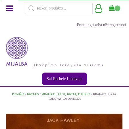
Products
search
Prisijungti arba užsiregistruoti
Įkvėpimo leidykla visiems
Sal Rachele Lietuvoje
PRADŽIA
/
KNYGOS
/
MIJALBOS LEISTŲ KNYGŲ ISTORIJA
/ BHAGAVADGYTA.
VADOVAS VAKARIEČIUI