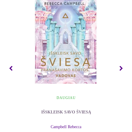
išplėsti, pakeisti ir gydyti savo tikrąjį AŠ. Kiekvieno
žmogaus sveikatos būklė yra nematomos energinės
sistemos, fizinio kūno, ir motinos Gamtos galių
pusiausvyros rezultatas. Todėl norėdami pažinti
fizinio kūno ligos priežastį, turime atsižvelgti į
dvasingumą kaip į žmogaus egzistencijos dalį.
- Susan Liengu Uffenbrink
DAUGIAU
IŠSKLEISK SAVO ŠVIESĄ
Campbell Rebecca