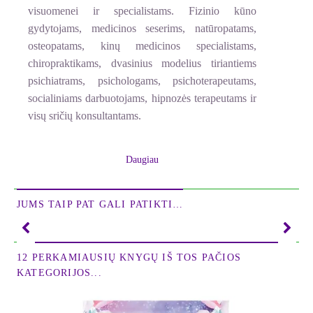
visuomenei ir specialistams. Fizinio kūno
gydytojams, medicinos seserims, natūropatams,
osteopatams, kinų medicinos specialistams,
chiropraktikams, dvasinius modelius tiriantiems
psichiatrams, psichologams, psichoterapeutams,
socialiniams darbuotojams, hipnozės terapeutams ir
visų sričių konsultantams.
Princesė Susan Liengu Uffenbrink yra Kamerūno
Daugiau
tradicinės medicinos gydytojų sąjungos
koordinatorė, atsakinga už mokslinius tyrimus ir
mokymus, taip pat ji yra parapsichologijos mokslų
JUMS TAIP PAT GALI PATIKTI…
daktarė, gydytoja, turinti stipriai išlavintų
paranormalių gebėjimų: aiškiagirdystę,
aiškiajautystę, aiškiaregystę ir aiškiažinystę. Ji yra
12 PERKAMIAUSIŲ KNYGŲ IŠ TOS PAČIOS
Šventosios ugnies holistinio gydymo konsultacijų ir
KATEGORIJOS...
studijų centro įkūrėja.
Šios knygos tikslas yra padėti žmonėms rasti,