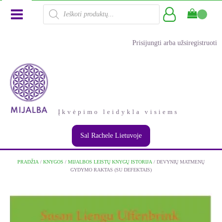
Products
search
Prisijungti arba užsiregistruoti
Įkvėpimo leidykla visiems
Sal Rachele Lietuvoje
PRADŽIA
/
KNYGOS
/
MIJALBOS LEISTŲ KNYGŲ ISTORIJA
/ DEVYNIŲ MATMENŲ
GYDYMO RAKTAS (SU DEFEKTAIS)