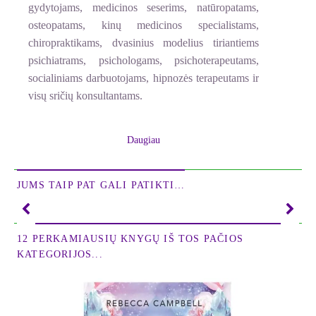
gydytojams, medicinos seserims, natūropatams,
osteopatams, kinų medicinos specialistams,
chiropraktikams, dvasinius modelius tiriantiems
psichiatrams, psichologams, psichoterapeutams,
socialiniams darbuotojams, hipnozės terapeutams ir
visų sričių konsultantams.
Princesė Susan Liengu Uffenbrink yra Kamerūno
Daugiau
tradicinės medicinos gydytojų sąjungos
koordinatorė, atsakinga už mokslinius tyrimus ir
mokymus, taip pat ji yra parapsichologijos mokslų
JUMS TAIP PAT GALI PATIKTI…
daktarė, gydytoja, turinti stipriai išlavintų
paranormalių gebėjimų: aiškiagirdystę,
aiškiajautystę, aiškiaregystę ir aiškiažinystę. Ji yra
12 PERKAMIAUSIŲ KNYGŲ IŠ TOS PAČIOS
Šventosios ugnies holistinio gydymo konsultacijų ir
KATEGORIJOS...
studijų centro įkūrėja.
Šios knygos tikslas yra padėti žmonėms rasti,
išplėsti, pakeisti ir gydyti savo tikrąjį AŠ. Kiekvieno