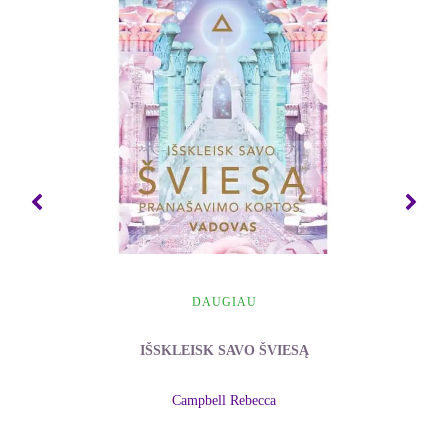
žmogaus sveikatos būklė yra nematomos energinės
sistemos, fizinio kūno, ir motinos Gamtos galių
pusiausvyros rezultatas. Todėl norėdami pažinti
fizinio kūno ligos priežastį, turime atsižvelgti į
dvasingumą kaip į žmogaus egzistencijos dalį.
- Susan Liengu Uffenbrink
DAUGIAU
IŠSKLEISK SAVO ŠVIESĄ
Campbell Rebecca