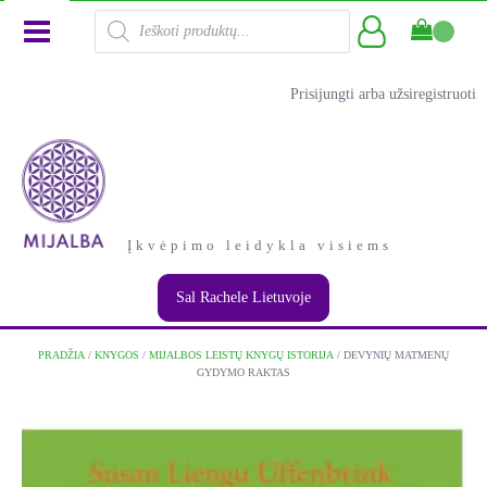
Products
search
Prisijungti arba užsiregistruoti
Įkvėpimo leidykla visiems
Sal Rachele Lietuvoje
PRADŽIA
/
KNYGOS
/
MIJALBOS LEISTŲ KNYGŲ ISTORIJA
/ DEVYNIŲ MATMENŲ
GYDYMO RAKTAS