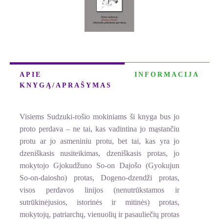
APIE
INFORMACIJA
KNYGĄ/APRAŠYMAS
Visiems Sudzuki-rošio mokiniams ši knyga bus jo
proto perdava – ne tai, kas vadintina jo mąstančiu
protu ar jo asmeniniu protu, bet tai, kas yra jo
dzeniškasis nusiteiki­mas, dzeniškasis protas, jo
mokytojo Gjokudžuno So-on Dajošo (Gyokujun
So-on-daiosho) protas, Dogeno-dzen­dži protas,
visos perdavos linijos (nenutrūkstamos ir
sutrūkinėjusios, istorinės ir mitinės) protas,
mokytojų, patriarchų, vienuolių ir pasauliečių protas