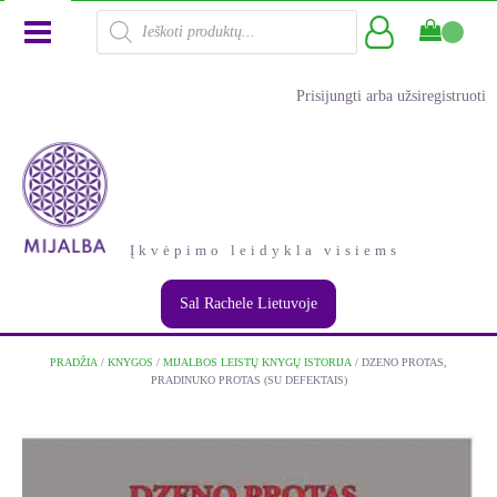
Products
search
Prisijungti arba užsiregistruoti
Įkvėpimo leidykla visiems
Sal Rachele Lietuvoje
PRADŽIA
/
KNYGOS
/
MIJALBOS LEISTŲ KNYGŲ ISTORIJA
/ DZENO PROTAS,
PRADINUKO PROTAS (SU DEFEKTAIS)