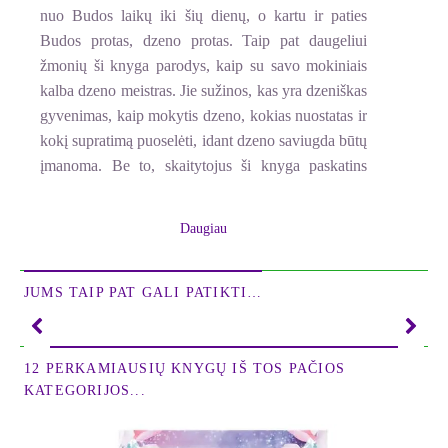
nuo Budos laikų iki šių dienų, o kartu ir paties
Budos protas, dzeno protas. Taip pat daugeliui
žmonių ši knyga parodys, kaip su savo mokiniais
kalba dzeno meistras. Jie suži­nos, kas yra dzeniškas
gyvenimas, kaip mokytis dzeno, kokias nuostatas ir
kokį supratimą puoselėti, idant dze­no saviugda būtų
įmanoma. Be to, skaitytojus ši knyga paskatins
pažinti ir atskleisti savo tikrąją prigimtį, savo dzeno
protą.
Daugiau
Į šią knygą sudėti dzenbudizmo mokytojo Šiunriū
Sudzukio neformalūs pokalbiai apie dzeną, vykę
JUMS TAIP PAT GALI PATIKTI…
dzenbudizmo centre JAV septintajame XX amžiaus
dešimtmetyje. Pokalbius užrašė ir išleido Šiunriū
Sudzukio mokiniai.
12 PERKAMIAUSIŲ KNYGŲ IŠ TOS PAČIOS
KATEGORIJOS...
DZENO PROTAS – štai tie paslaptingi žodžiai,
kuriuos taręs dzeno mokytojas priverčia mus
nukreipti žvilgsnį į vidų ir susimąstyti. „Aš žinau,