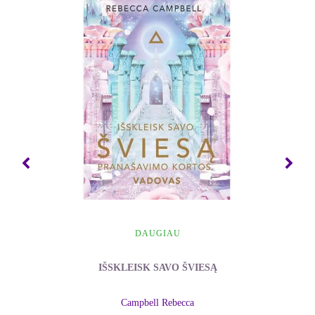
kas yra mano protas, – sakome, – tačiau kas yra
dzeno protas?“ O paskui priduriame: „Ar aš tikrai
žinau, kas yra mano protas? Ar mano protas yra tai,
ką aš dabar darau ir apie ką mąstau?“ Ir jeigu
paskui ramiai atsisėdę pabandysime į tą klausimą
įsigilinti, jei pasistengsime suprasti, kas iš tikrųjų
yra mūsų protas – tai jau bus dzeno pratybos. Tai
bus nesuvaržyto proto būsena.
Toks nekaltas ir naivus protas, panoręs sužinoti, kas
jis toks, yra PRADINUKO PROTAS. Kaip tik
tokio proto reikia, kad galėtume atsidėti dzenui. Tai
atviras protas, abejojantis ir ieškantis naujų
DAUGIAU
galimybių, pasiruošęs visus dalykus ir visus
gyvenimo aspektus pamatyti nauju ir šviežiu
IŠSKLEISK SAVO ŠVIESĄ
žvilgsniu. Pradinuko protas yra protas žmogaus,
pasukusio dzeno keliu.
Campbell Rebecca