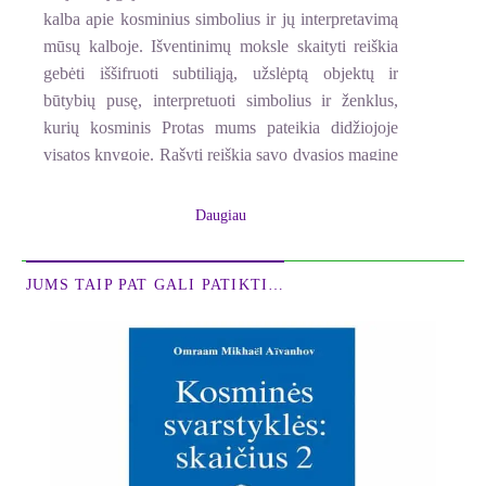
kalba apie kosminius simbolius ir jų interpretavimą
mūsų kalboje. Išventinimų moksle skaityti reiškia
gebėti iššifruoti subtiliąją, užslėptą objektų ir
būtybių pusę, interpretuoti simbolius ir ženklus,
kurių kosminis Protas mums pateikia didžiojoje
visatos knygoje. Rašyti reiškia savo dvasios magine
galia palikti įspraudą šioje didingoje knygoje, daryti
poveikį akmenims, augalams, gyvūnams ir
Daugiau
žmonėms.
Prisijunkite prie vienintelio iš tiesų amžino ir
JUMS TAIP PAT GALI PATIKTI…
neišsenkamo šaltinio – tas šaltinis yra Gamta. Jos
knygoje surašyta viskas. Štai iš jos ir semkitės
išminties, nes mirtingas žmogus nėra tobulas, jam
lemta klysti, ir tik Gamta amžinai skelbia tiesą.
Omraamas Mikhaёlis Aïvanhovas