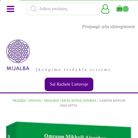
Products
search
Prisijungti arba užsiregistruoti
Įkvėpimo leidykla visiems
Sal Rachele Lietuvoje
PRADŽIA
/
KNYGOS
/
MIJALBOS LEISTŲ KNYGŲ ISTORIJA
/ GAMTOS KNYGOS
PASLAPTYS