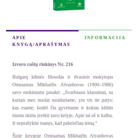
APIE
INFORMACIJA
KNYGĄ/APRAŠYMAS
Izvoro raštų rinkinys Nr. 216
Bulgarų kilmės filosofas ir dvasinis mokytojas
Omraamas Mikhaёlis Aïvanhovas (1900–1986)
savo mokiniams pasakė: „Svarbiausi klausimai, su
kuriais mes nuolat susiduriame, yra vis tie patys:
kas esame, kodėl čia gyvename ir kokias kliūtis
mums skirta įveikti savo kelyje. Apie tai aš ir kalbu.
Ir neprašykite manęs, kad pakeisčiau temą.“
Šioje knygoje Omraamas Mikhaёlis Aïvanhovas