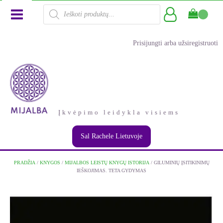
Products
search
Prisijungti arba užsiregistruoti
Įkvėpimo leidykla visiems
Sal Rachele Lietuvoje
PRADŽIA
/
KNYGOS
/
MIJALBOS LEISTŲ KNYGŲ ISTORIJA
/ GILUMINIŲ ĮSITIKINIMŲ
IEŠKOJIMAS. TETA GYDYMAS