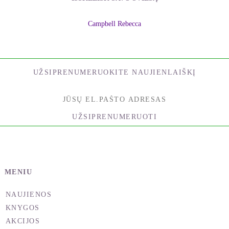
aprašytus giluminių įsitikinimų ieškojimo, arba
kasimo, metodus, pirmiausia turite gerai suprasti
Campbell Rebecca
procesus, aprašytus mano pirmoje knygoje.
Trumpus šių procesų aprašymus pateikiau ir šios
knygos 1–2 skyriuose, ir terminų žodynėlyje
knygos gale – ši informacija jums bus naudinga, jei
UŽSIPRENUMERUOKITE NAUJIENLAIŠKĮ
esate Teta gydymo naujokai.
Pirmose dviejose knygose yra išsamiai aprašyti visi
šioje knygoje minimi metodai ir meditacijos, kurios
UŽSIPRENUMERUOTI
atliekamos pasitelkiant
teta smegenų bangas
,
mano įsitikinimu, paskatinančias fizinį, psichologinį
ir dvasinį gijimą. Pasiekę dieviškąją, grynąją
teta
sąmonės būseną
, per tikslingai nukreiptą maldą
MENIU
galime susijungti su
Visko, kas yra, Kūrėju
.
Kūrėjas davė mums nepaprastų žinių, kurias
NAUJIENOS
netrukus perimsite ir jūs; šios žinios pakeitė mano ir
KNYGOS
daugelio kitų žmonių gyvenimą.
AKCIJOS