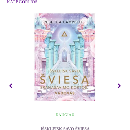
unikalų energinio gydymo metodą“ detaliai
KATEGORIJOS...
aprašiau Teta gydymo procesus (informacijos
nuskaitymą, gydymą, darbą su įsitikinimais ir
jausmais, giluminių įsitikinimų kasimą ir darbą su
genais), supažindinau su būties planais ir pateikiau
papildomos informacijos, naudingos
pradedantiesiems.
Antroje knygoje „Teta gydymas pažengusiesiems“
dar išsamiau aprašiau darbą su įsitikinimais ir
jausmais, kasimą ir septynis būties planus, taip pat
pateikiau įsitikinimus, kurie, mano manymu, būtini
visiems, einantiems dvasinės evoliucijos keliu.
„Teta gydymas pažengusiesiems“ pratęsia ir papildo
pirmą knygą „Teta gydymas. Įvadas į unikalų
energinio gydymo metodą“, o „Septyni būties
planai“ apibrėžia Teta gydymo filosofiją.
DAUGIAU
Kad galėtumėte tinkamai pritaikyti šioje knygoje
IŠSKLEISK SAVO ŠVIESĄ