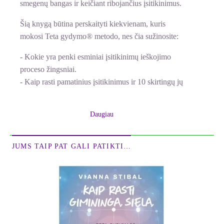
smegenų bangas ir keičiant ribojančius įsitikinimus.
Šią knygą būtina perskaityti kiekvienam, kuris
mokosi Teta gydymo® metodo, nes čia sužinosite:
- Kokie yra penki esminiai įsitikinimų ieškojimo
proceso žingsniai.
- Kaip rasti pamatinius įsitikinimus ir 10 skirtingų jų
keitimo būdų.
- Kada įsitikinimą galima pašalinti ir kada jį galima
Daugiau
panaudoti kaip trampliną pozityviems pokyčiams.
- Kokios klaidos dažniausiai daromos dirbant su
įsitikinimais ir kaip jų išvengti.
JUMS TAIP PAT GALI PATIKTI…
Knygoje taip pat rasite daug pavyzdžių iš Vianos
mokymo užsiėmimų ir greitai turėsite visus įrankius,
kurie yra reikalingi, kad galėtumėte ieškoti
ribojančių įsitikinimų ir gydyti save bei kitus.
***