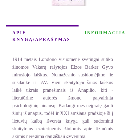
APIE
INFORMACIJA
KNYGĄ/APRAŠYMAS
1914 metais Londono visuomenė svetingai sutiko
žinomos Vakarų rašytojos Elzos Barker Gyvo
mirusiojo laiškus. Nemažesnio susidomėjimo jie
susilaukė ir JAV. Vieni skaitytojai šiuos laiškus
laikė tikrais pranešimais iš Anapilio, kiti -
literatūrine autorės išmone, paįvairinta
psichologinių niuansų. Kadangi mes neįpratę gauti
žinių iš anapus, todėl ir XXI amžiaus pradžioje ši į
lietuvių kalbą išversta knyga gali sudominti
skaitytojus ezoterinėmis žiniomis apie fizinėmis
akimis neregimą dangiškąjį gyvenimą.