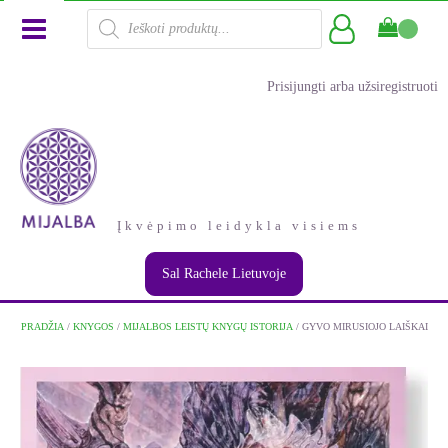
Products
search
Prisijungti arba užsiregistruoti
Įkvėpimo leidykla visiems
Sal Rachele Lietuvoje
PRADŽIA
/
KNYGOS
/
MIJALBOS LEISTŲ KNYGŲ ISTORIJA
/ GYVO MIRUSIOJO LAIŠKAI