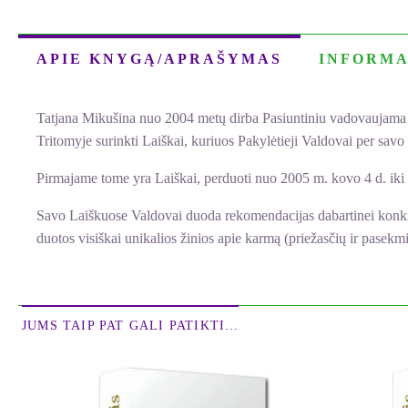
APIE KNYGĄ/APRAŠYMAS
INFORMA
Tatjana Mikušina nuo 2004 metų dirba Pasiuntiniu vadovaujama 
Tritomyje surinkti Laiškai, kuriuos Pakylėtieji Valdovai per sa
Pirmajame tome yra Laiškai, perduoti nuo 2005 m. kovo 4 d. iki
Savo Laiškuose Valdovai duoda rekomendacijas dabartinei konkreči
duotos visiškai unikalios žinios apie karmą (priežasčių ir pasekm
JUMS TAIP PAT GALI PATIKTI…