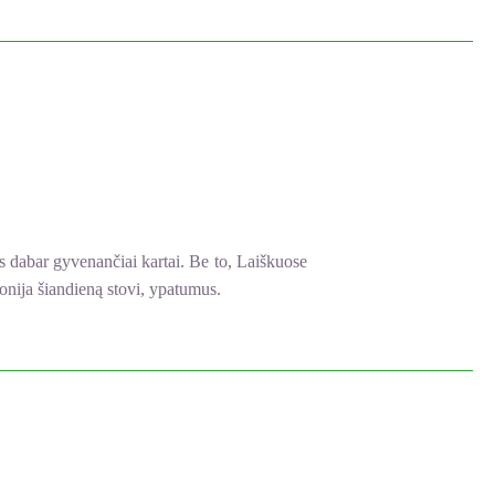
s dabar gyvenančiai kartai. Be to, Laiškuose
monija šiandieną stovi, ypatumus.