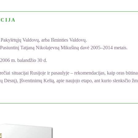
CIJA
Pakylėtųjų Valdovų, arba Išminties Valdovų.
vo Pasiuntinį Tatjaną Nikolajevną Mikušiną davė 2005–2014 metais.
 2006 m. balandžio 30 d.
ai situacijai Rusijoje ir pasaulyje – rekomendacijas, kaip oras būtina
ių Dėsnį), Įšventinimų Kelią, apie naujojo etapo, ant kurio slenksčio ž