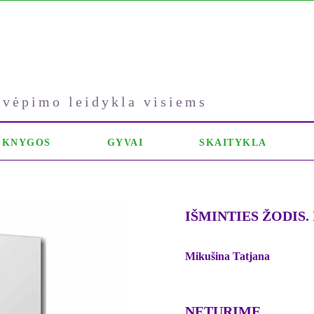
kvėpimo leidykla visiems
OKNYGOS
GYVAI
SKAITYKLA
IŠMINTIES ŽODIS. 
Mikušina Tatjana
NETURIME