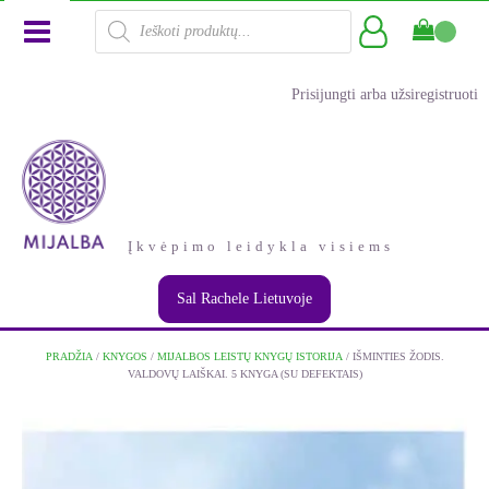
Products
search
Prisijungti arba užsiregistruoti
Įkvėpimo leidykla visiems
Sal Rachele Lietuvoje
PRADŽIA
/
KNYGOS
/
MIJALBOS LEISTŲ KNYGŲ ISTORIJA
/ IŠMINTIES ŽODIS.
VALDOVŲ LAIŠKAI. 5 KNYGA (SU DEFEKTAIS)