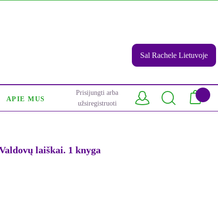
Sal Rachele Lietuvoje
Prisijungti arba
APIE MUS
užsiregistruoti
ldovų laiškai. 1 knyga