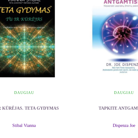
DAUGIAU
DAUGIAU
R KŪRĖJAS. TETA GYDYMAS
TAPKITE ANTGAM
Stibal Vianna
Dispenza Joe