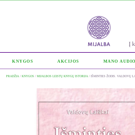
Į
KNYGOS
AKCIJOS
MANO AUDI
PRADŽIA
/
KNYGOS
/
MIJALBOS LEISTŲ KNYGŲ ISTORIJA
/ IŠMINTIES ŽODIS. VALDOVŲ L