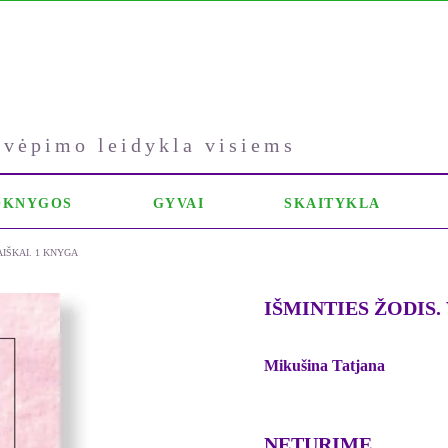
kvėpimo leidykla visiems
OKNYGOS
GYVAI
SKAITYKLA
AIŠKAI. 1 KNYGA
IŠMINTIES ŽODIS. Va
Mikušina Tatjana
NETURIME