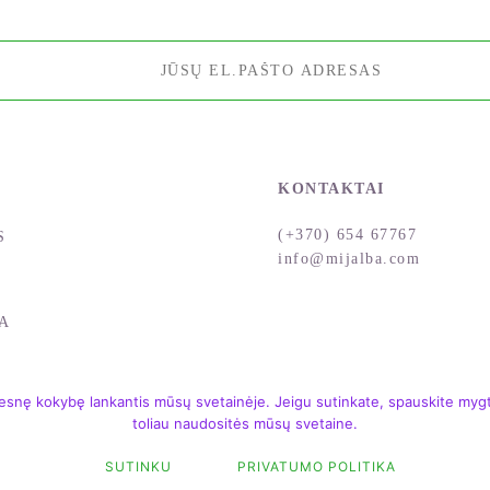
KONTAKTAI
(+370) 654 67767
S
info@mijalba.com
A
snę kokybę lankantis mūsų svetainėje. Jeigu sutinkate, spauskite mygtu
toliau naudositės mūsų svetaine.
SUTINKU
PRIVATUMO POLITIKA
 /
LEIDYKLA MIJALBA /
TAISYKLĖS IR SĄLYGOS
/
PRIVA