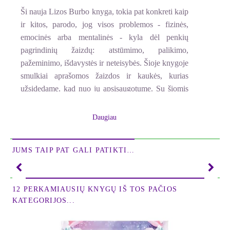
Ši nauja Lizos Burbo knyga, tokia pat konkreti kaip
ir kitos, parodo, jog visos problemos - fizinės,
emocinės arba mentalinės - kyla dėl penkių
pagrindinių žaizdų: atstūmimo, palikimo,
pažeminimo, išdavystės ir neteisybės. Šioje knygoje
smulkiai aprašomos žaizdos ir kaukės, kurias
užsidedame, kad nuo jų apsisaugotume. Su šiomis
žiniomis tu išmoksi nustatyti tikrą konkrečios
problemos savo gyvenime priežastį. Taip pat
Daugiau
sužinosi, kodėl kai kurie iš mūsų yra nepaprastai
liekni, o kiti pernelyg stori, kokius kitus raktus
JUMS TAIP PAT GALI PATIKTI…
pateikia mūsų kūnas. Netgi tai, kaip mes šokame,
parodo tam tikras mūsų žaizdas ir kaukes.
Ši knyga padės tau leistis į visiško išgijimo kelionę,
12 PERKAMIAUSIŲ KNYGŲ IŠ TOS PAČIOS
kelią, kuris veda į galutinį tikslą: tavo tikrąją savastį.
KATEGORIJOS...
Liza Burbo kaip visada savo knygos pabaigoje