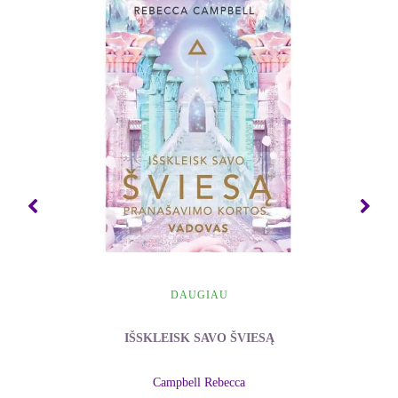
siūlo praktinių sprendimų. Šie konkretūs patarimai
dovanos tau priemones transformuoti savo
kasdienes problemas ir pajusti po kojomis pagrindą,
nuo kurio galėsi augti ir vėl atrasti, kad esi
DIEVAS.
DAUGIAU
IŠSKLEISK SAVO ŠVIESĄ
Campbell Rebecca