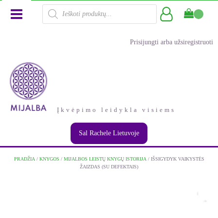
Products
search
Prisijungti arba užsiregistruoti
Įkvėpimo leidykla visiems
Sal Rachele Lietuvoje
PRADŽIA
/
KNYGOS
/
MIJALBOS LEISTŲ KNYGŲ ISTORIJA
/ IŠSIGYDYK VAIKYSTĖS
ŽAIZDAS (SU DEFEKTAIS)