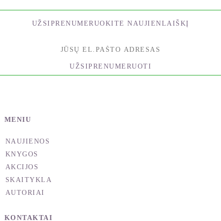
Vilhelmas Reichas – orgonine energija; Rytų
Indijos jogai gyvybinę jėgą vadina prana;
UŽSIPRENUMERUOKITE NAUJIENLAIŠKĮ
Reichenbachas ją įvardijo Odo jėga; Havajų
šamanai – mana; kinai šią jėgą paprastai vadina či
arba ki; alchemikų manuskriptuose vartojamas
gyvybės fluido terminas; Leonas Ernstas Emanas
UŽSIPRENUMERUOTI
gyvybinę jėgą vadino x jėga; Bruneris –
biokosmine energija, o Hipokratas –
vis medicatrix
naturae
(gamtos gyvybinė jėga). Ji taip pat
vadinama ir kitokiais vardais, pavyzdžiui,
MENIU
bioenergija, kosmine energija, eteriu ir t. t. Esu
tikras, kad pavadinimų esti ir daugiau. Siekdami
NAUJIENOS
paprastumo vadinsime ją gyvybine jėga arba tiesiog
KNYGOS
energija.
AKCIJOS
SKAITYKLA
Gyvybinė jėga per kūną teka taip, lyg judėtų
AUTORIAI
nematoma apytakos sistema, pakeliui keisdama
kiekvieną ląstelę. Dėl streso ši energijos srovė gali
KONTAKTAI
susilpnėti arba jos tekėjimas gali būti iš dalies