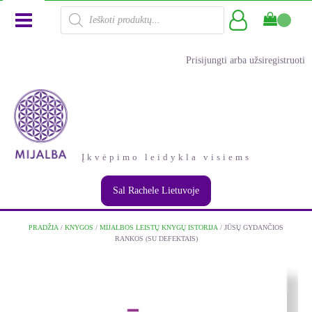
Products
search
Prisijungti arba užsiregistruoti
Įkvėpimo leidykla visiems
Sal Rachele Lietuvoje
PRADŽIA
/
KNYGOS
/
MIJALBOS LEISTŲ KNYGŲ ISTORIJA
/ JŪSŲ GYDANČIOS
RANKOS (SU DEFEKTAIS)