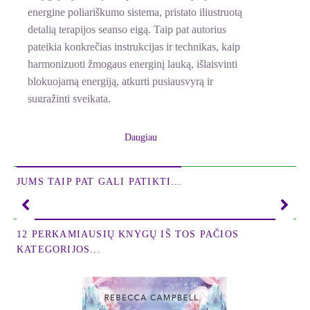
energine poliariškumo sistema, pristato iliustruotą
detalią terapijos seanso eigą. Taip pat autorius
pateikia konkrečias instrukcijas ir technikas, kaip
harmonizuoti žmogaus energinį lauką, išlaisvinti
blokuojamą energiją, atkurti pusiausvyrą ir
sugrąžinti sveikatą.
„Rekomenduoju šią knygą visiems, kurie norėtų
Daugiau
gydyti.“ Krya H. Breyer, žurnalas
Massage
* * *
JUMS TAIP PAT GALI PATIKTI…
Ištrauka iš knygos
1 skyrius
12 PERKAMIAUSIŲ KNYGŲ IŠ TOS PAČIOS
KATEGORIJOS...
Poliariškumas
Poliariškumo terapija yra paprastas ir efektyvus
metodas, skirtas sukelti gilų gydomąjį