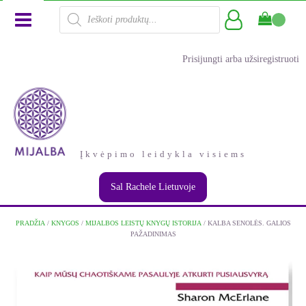
Products
search
Prisijungti arba užsiregistruoti
Įkvėpimo leidykla visiems
Sal Rachele Lietuvoje
PRADŽIA
/
KNYGOS
/
MIJALBOS LEISTŲ KNYGŲ ISTORIJA
/ KALBA SENOLĖS. GALIOS
PAŽADINIMAS