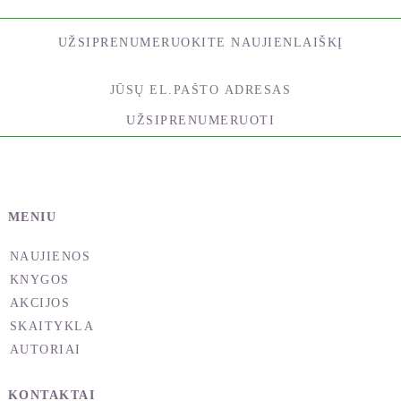
Šaron MakErlein (Sharon McErlane) daugiau kaip
trisdešimt metų konsultuoja žmones vedybų ir
UŽSIPRENUMERUOKITE NAUJIENLAIŠKĮ
šeimos klausimais. Savo studentus ir pacientus ji
moko dvasinės ir emocinės harmonijos,
padedančios jiems gyventi.
UŽSIPRENUMERUOTI
Knygos autorė taip pat yra kvalifikuota menininkė
ir prityrusi sodininkė, sukūrusi savo namuose bei
sode nuostabią aplinką, kuri daugeliui jos studentų
atrodo šventa vieta. Ten ji rengia moterų seminarus.
MENIU
Šaron MakErlain ištekėjusi, turi du, dabar jau
NAUJIENOS
suaugusius vaikus ir gyvena su vyru bei
KNYGOS
auksaspalviu retriveriu Pietų Kalifornijoje, prie
AKCIJOS
vandenyno.
SKAITYKLA
AUTORIAI
KONTAKTAI