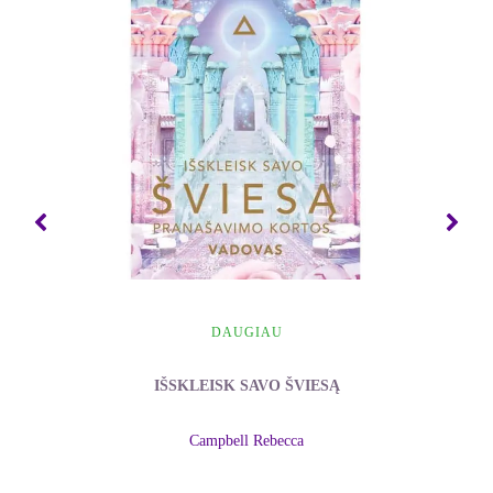
nūdienos pasaulio krizės priežastys.
"Nuostabiai intuityvi ir sklidina išminties knyga.
Man ji patinka"- Ričardas Karlsonas (Richard
Carlson), "Nesijaudinkite dėl smulkmenų" autorius.
"Šaron MakErlein dovanoja mums nuostabiai
gražų, pamokantį ir mus keičiantį kūrinį. Retai
rasite tokią intuityvią ir nuoširdžią knygą"-
Benjaminas Šyldsas (Benjamin Shields), "Dėl
Dievo Meilės, gydantieji apie gydymą" autorius.
"Šaron MakErlein patyrimas prilygsta didžiųjų
Amerikos indėnų ir keltų šamanų patyrimui. Jos
DAUGIAU
pasakojimas ir mokymas palaimina Žemę"-
Džeimsas Faris(James Farris), "Per daug
IŠSKLEISK SAVO ŠVIESĄ
besirūpinatys tėvai" autorius.
Campbell Rebecca
Apie autorę