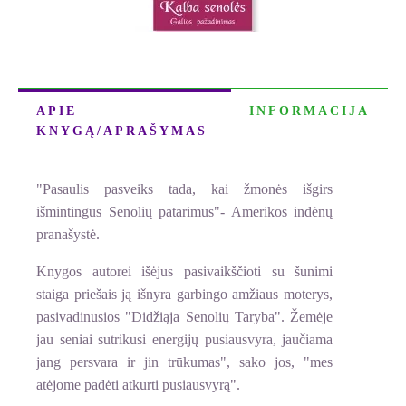
APIE
INFORMACIJA
KNYGĄ/APRAŠYMAS
"Pasaulis pasveiks tada, kai žmonės išgirs
išmintingus Senolių patarimus"- Amerikos indėnų
pranašystė.
Knygos autorei išėjus pasivaikščioti su šunimi
staiga priešais ją išnyra garbingo amžiaus moterys,
pasivadinusios "Didžiąja Senolių Taryba". Žemėje
jau seniai sutrikusi energijų pusiausvyra, jaučiama
jang persvara ir jin trūkumas", sako jos, "mes
atėjome padėti atkurti pusiausvyrą".