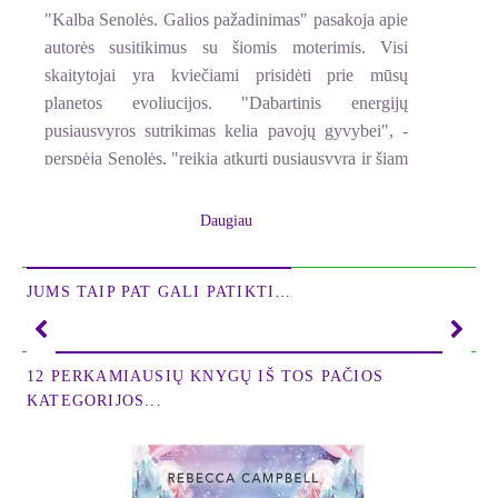
"Kalba Senolės. Galios pažadinimas" pasakoja apie
autorės susitikimus su šiomis moterimis. Visi
skaitytojai yra kviečiami prisidėti prie mūsų
planetos evoliucijos. "Dabartinis energijų
pusiausvyros sutrikimas kelia pavojų gyvybei", -
perspėja Senolės, "reikia atkurti pusiausvyrą ir šiam
darbui vadovauti turi moterys".
Daugiau
Trumpa anotacija
Šioje knygoje amerikietė psichoterapeutė pasakoja
JUMS TAIP PAT GALI PATIKTI…
apie savo dvasinį patyrimą sutikusi Senoles,
nepaprastas moteris, kurios kalba apie būtinybę
suderinti moteriškąją ir vyriškąją energijas bei
12 PERKAMIAUSIŲ KNYGŲ IŠ TOS PAČIOS
atkurti jų pusiausvyrą. Knyga pirmiausia skirta
KATEGORIJOS...
moterims ir tiems vyrams, kurie domisi dvasiniais
dalykais bei siekia intuityvių, giluminių žinių. Kaip
tik šiuo pusiausvyros sutrikimu aiškinamos