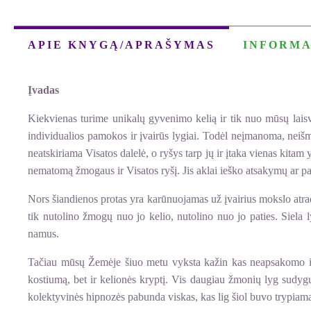
APIE KNYGĄ/APRAŠYMAS
INFORMA
Įvadas
Kiekvienas turime unikalų gyvenimo kelią ir tik nuo mūsų laisv
individualios pamokos ir įvairūs lygiai. Todėl neįmanoma, nei
neatskiriama Visatos dalelė, o ryšys tarp jų ir įtaka vienas kitam
nematomą žmogaus ir Visatos ryšį. Jis aklai ieško atsakymų ar paa
Nors šiandienos protas yra karūnuojamas už įvairius mokslo atra
tik nutolino žmogų nuo jo kelio, nutolino nuo jo paties. Siela l
namus.
Tačiau mūsų Žemėje šiuo metu vyksta kažin kas neapsakomo ir 
kostiumą, bet ir kelionės kryptį. Vis daugiau žmonių lyg sudygus
kolektyvinės hipnozės pabunda viskas, kas lig šiol buvo trypiama