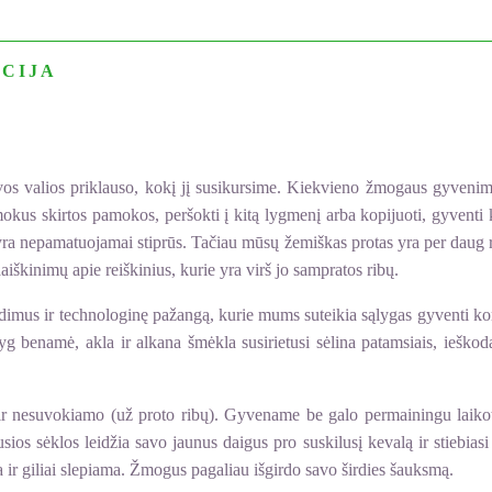
CIJA
os valios priklauso, kokį jį susikursime. Kiekvieno žmogaus gyvenima
šmokus skirtos pamokos, peršokti į kitą lygmenį arba kopijuoti, gyve
 yra nepamatuojamai stiprūs. Tačiau mūsų žemiškas protas yra per daug ri
iškinimų apie reiškinius, kurie yra virš jo sampratos ribų.
dimus ir technologinę pažangą, kurie mums suteikia sąlygas gyventi kom
yg benamė, akla ir alkana šmėkla susirietusi sėlina patamsiais, ieškod
nesuvokiamo (už proto ribų). Gyvename be galo permainingu laikotar
ios sėklos leidžia savo jaunus daigus pro suskilusį kevalą ir stiebiasi
 ir giliai slepiama. Žmogus pagaliau išgirdo savo širdies šauksmą.