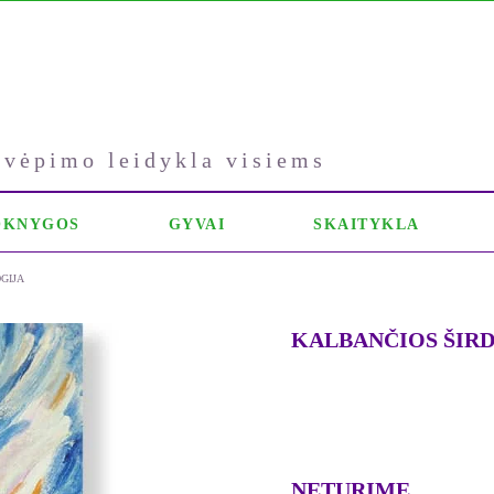
kvėpimo leidykla visiems
OKNYGOS
GYVAI
SKAITYKLA
GIJA
KALBANČIOS ŠIRDYS
NETURIME