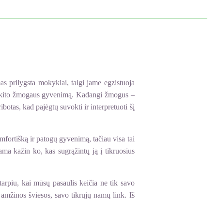
s prilygsta mokyklai, taigi jame egzistuoja
nti kito žmogaus gyvenimą. Kadangi žmogus –
botas, kad pajėgtų suvokti ir interpretuoti šį
fortišką ir patogų gyvenimą, tačiau visa tai
ama kažin ko, kas sugrąžintų ją į tikruosius
piu, kai mūsų pasaulis keičia ne tik savo
 amžinos šviesos, savo tikrųjų namų link. Iš