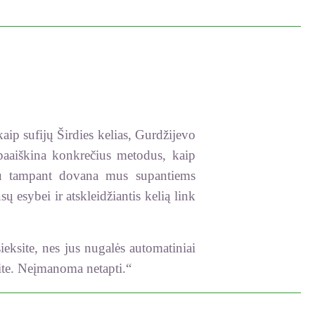
kaip sufijų Širdies kelias, Gurdžijevo
 paaiškina konkrečius metodus, kaip
ūdu tampant dovana mus supantiems
ų esybei ir atskleidžiantis kelią link
eksite, nes jus nugalės automatiniai
apsite. Neįmanoma netapti.“