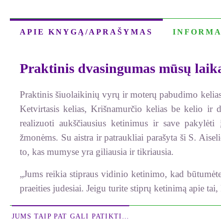
APIE KNYGĄ/APRAŠYMAS
INFORMA
Praktinis dvasingumas mūsų laik
Praktinis šiuolaikinių vyrų ir moterų pabudimo kelias, 
Ketvirtasis kelias, Krišnamurčio kelias be kelio i
realizuoti aukščiausius ketinimus ir save pakyl
žmonėms. Su aistra ir patraukliai parašyta ši S. Aiseli
to, kas mumyse yra giliausia ir tikriausia.
„Jums reikia stipraus vidinio ketinimo, kad būtumėt
praeities judesiai. Jeigu turite stiprų ketinimą apie tai
JUMS TAIP PAT GALI PATIKTI…