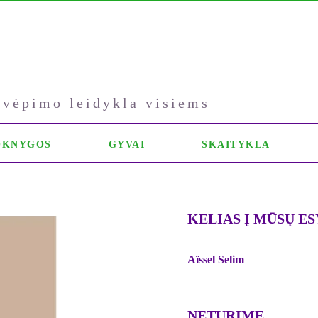
kvėpimo leidykla visiems
OKNYGOS
GYVAI
SKAITYKLA
KELIAS Į MŪSŲ E
Aïssel Selim
NETURIME