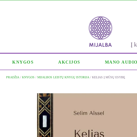
Į
KNYGOS
AKCIJOS
MANO AUDI
PRADŽIA
/
KNYGOS
/
MIJALBOS LEISTŲ KNYGŲ ISTORIJA
/ KELIAS Į MŪSŲ ESYBĘ