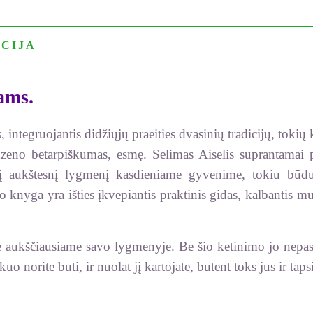
CIJA
ams.
integruojantis didžiųjų praeities dvasinių tradicijų, tokių 
r dzeno betarpiškumas, esmę. Selimas Aiselis suprantamai
ėti į aukštesnį lygmenį kasdieniame gyvenime, tokiu b
o knyga yra išties įkvepiantis praktinis gidas, kalbantis mūs
e aukščiausiame savo lygmenyje. Be šio ketinimo jo nepasi
, kuo norite būti, ir nuolat jį kartojate, būtent toks jūs ir t