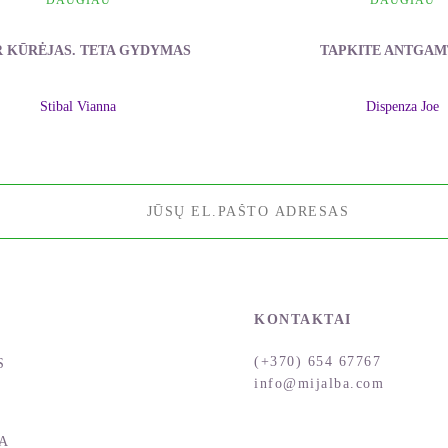
DAUGIAU
DAUGIAU
R KŪRĖJAS. TETA GYDYMAS
TAPKITE ANTGAM
Stibal Vianna
Dispenza Joe
KONTAKTAI
(+370) 654 67767
S
info@mijalba.com
A