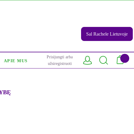
Sal Rachele Lietuvoje
Prisijungti arba
APIE MUS
užsiregistruoti
SYBĘ