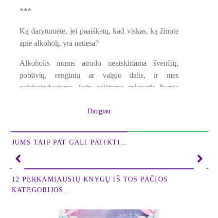
***
Ką darytumėte, jei paaiškėtų, kad viskas, ką žinote
apie alkoholį, yra netiesa?
Alkoholis mums atrodo neatskiriama švenčių,
pobūvių, renginių ar valgio dalis, ir mes
neįsivaizduojame, kaip galėtume mėgautis šiomis
progomis be alkoholio taurės rankoje. Kai
pradėjome gerti, mums buvo pasakyta, kad
Daugiau
alkoholis yra neatsiejamas nuo bendravimo, todėl
turime išmokti toleruoti jo nemalonų skonį ir
JUMS TAIP PAT GALI PATIKTI…
poveikį.
Mes pripažįstame, kad alkoholis gali būti žalingas,
12 PERKAMIAUSIŲ KNYGŲ IŠ TOS PAČIOS
bet tikime, kad saikingas gėrimas duoda naudos.
KATEGORIJOS...
Esame įsitikinę, kad alkoholis padeda atsipalaiduoti,
suteikia malonumą ir yra natūrali socialinio
bendravimo dalis.