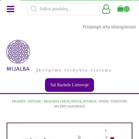
Products
search
Prisijungti arba užsiregistruoti
Įkvėpimo leidykla visiems
Sal Rachele Lietuvoje
PRADŽIA
/
KNYGOS
/
MIJALBOS LEISTŲ KNYGŲ ISTORIJA
/ KODĖL TURĖTUME
NEGERTI ALKOHOLIO