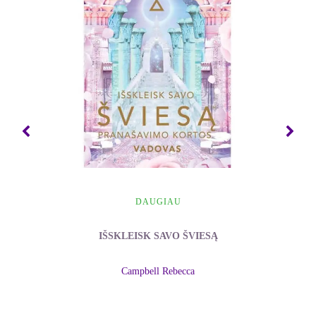
domėjosi meditacijomis, parašė knygą Laukinės
švytuoklės pėdsakais: apie sąmonės mechaniką
(Stalking the Wild Pendulum: On the Mechanics of
Consciousness). Itzhakas Bentovas žuvo lėktuvo
katastrofoje 1979 metais ir paliko tik šios knygos
juodraštį; knygą baigė jo žmona Mirtala.
DAUGIAU
IŠSKLEISK SAVO ŠVIESĄ
Campbell Rebecca