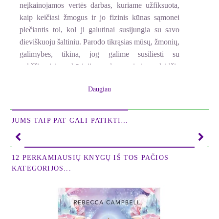
neįkainojamos vertės darbas, kuriame užfiksuota,
kaip keičiasi žmogus ir jo fizinis kūnas sąmonei
plečiantis tol, kol ji galutinai susijungia su savo
dieviškuoju šaltiniu. Parodo tikrąsias mūsų, žmonių,
galimybes, tikina, jog galime susiliesti su
aukščiausiais kūrinijos lygmenimis, leidžia
įsisąmoninti, kad kaip tik ten ir yra mūsų namai.
Daugiau
Knygoje nuolat pabrėžiama, jog vienintelis būdas
įžengti į šiuos lygmenis - besąlygiška meilė.
JUMS TAIP PAT GALI PATIKTI…
Itzhakas Bentovas gimė 1923 metais
Čekoslovakijoje. Per Antrąjį pasaulinį karą jis
pasitraukė į Izraelį, o 1954-aisiais atvyko į
12 PERKAMIAUSIŲ KNYGŲ IŠ TOS PAČIOS
Jungtines Amerikos Valstijas, kur pradėjo išradėjo ir
KATEGORIJOS...
pramonės konsultanto karjerą, kiek vėliau pasirinko
biomedicinos prietaisų projektavimo sritį. Be kita
ko, Itzhakas Bentovas tyrinėjo pakitusių sąmonės
būsenų įtaką žmogaus fiziologijai, aktyviai