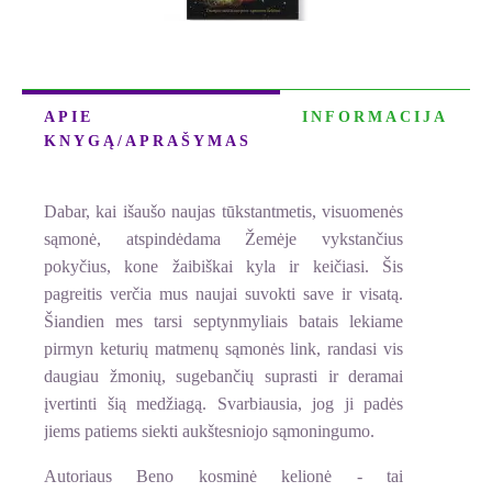
APIE
INFORMACIJA
KNYGĄ/APRAŠYMAS
Dabar, kai išaušo naujas tūkstantmetis, visuomenės
sąmonė, atspindėdama Žemėje vykstančius
pokyčius, kone žaibiškai kyla ir keičiasi. Šis
pagreitis verčia mus naujai suvokti save ir visatą.
Šiandien mes tarsi septynmyliais batais lekiame
pirmyn keturių matmenų sąmonės link, randasi vis
daugiau žmonių, sugebančių suprasti ir deramai
įvertinti šią medžiagą. Svarbiausia, jog ji padės
jiems patiems siekti aukštesniojo sąmoningumo.
Autoriaus Beno kosminė kelionė - tai