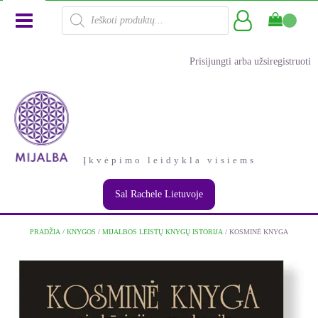
Products
search
Prisijungti arba užsiregistruoti
Įkvėpimo leidykla visiems
Sal Rachele Lietuvoje
PRADŽIA
/
KNYGOS
/
MIJALBOS LEISTŲ KNYGŲ ISTORIJA
/ KOSMINĖ KNYGA