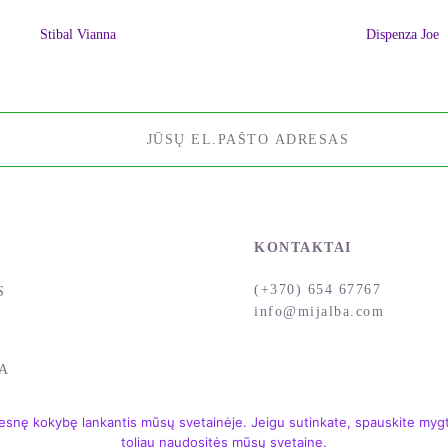
Stibal Vianna
Dispenza Joe
KONTAKTAI
(+370) 654 67767
S
info@mijalba.com
A
snę kokybę lankantis mūsų svetainėje. Jeigu sutinkate, spauskite mygtu
toliau naudositės mūsų svetaine.