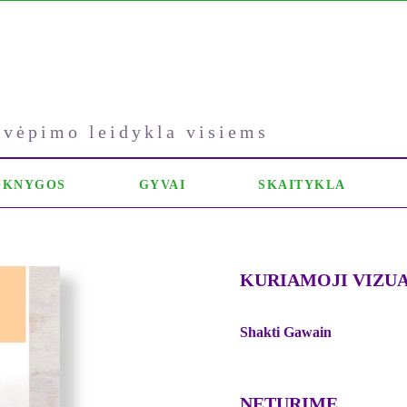
kvėpimo leidykla visiems
OKNYGOS
GYVAI
SKAITYKLA
KURIAMOJI VIZUA
Shakti Gawain
NETURIME