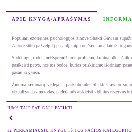
APIE KNYGĄ/APRAŠYMAS
INFORMA
Populiari ezoterinės psichologijos žinovė Shakti Gawain supaži
Autorė siūlo pažvelgti į pasaulį kaip į neišsenkamą laimės ir gaus
Sudėtingų, rodos, neišsprendžiamų problemų kupina būtis iš tikrųj
pasikeisti patys, nes tos bėdos, kurias priskiriame išoriniam pas
pasaulio gausa.
Žinoma seminarų vedėja ir paskaitininkė Shakti Gawain sujung
vizualizacija - metodas, padedantis atskleisti vidinius rezervus 
JUMS TAIP PAT GALI PATIKTI…
12 PERKAMIAUSIŲ KNYGŲ IŠ TOS PAČIOS KATEGORIJOS