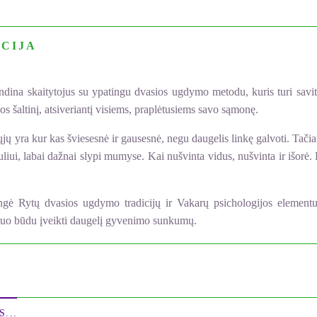
CIJA
ndina skaitytojus su ypatingu dvasios ugdymo metodu, kuris turi savit
os šaltinį, atsiveriantį visiems, praplėtusiems savo sąmonę.
ų yra kur kas šviesesnė ir gausesnė, negu daugelis linkę galvoti. Tačiau
auliui, labai dažnai slypi mumyse. Kai nušvinta vidus, nušvinta ir išorė.
ė Rytų dvasios ugdymo tradicijų ir Vakarų psichologijos elementus.
ir tuo būdu įveikti daugelį gyvenimo sunkumų.
...