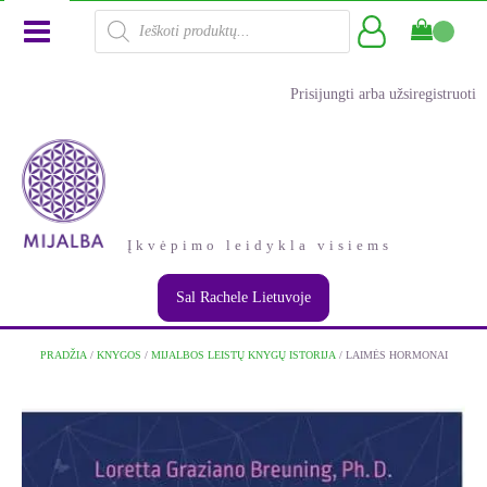
Products
search
Prisijungti arba užsiregistruoti
Įkvėpimo leidykla visiems
Sal Rachele Lietuvoje
PRADŽIA
/
KNYGOS
/
MIJALBOS LEISTŲ KNYGŲ ISTORIJA
/ LAIMĖS HORMONAI