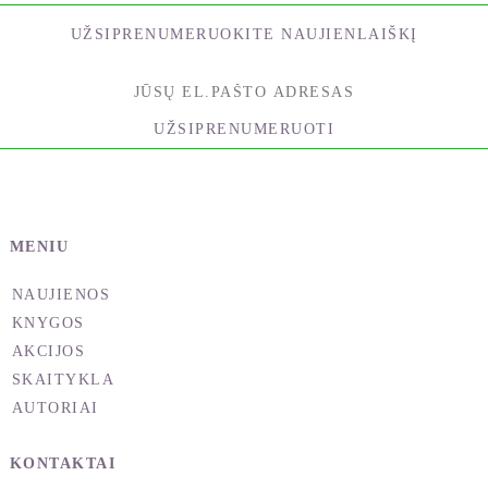
UŽSIPRENUMERUOKITE NAUJIENLAIŠKĮ
***
IŠTRAUKA IŠ KNYGOS
ĮŽANGA
UŽSIPRENUMERUOTI
Kai jaučiatės gerai, jūsų smegenys išskiria
dopaminą, serotoniną, oksitociną arba endorfiną.
Jūs norite patirti kuo daugiau gerų jausmų, nes jūsų
MENIU
smegenys yra sukurtos nuolat jų siekti. Deja, ne
visada gaunate tai, ko norite, ir tai natūralu.
NAUJIENOS
Smegenys neišskiria laimės hormonų, kol
KNYGOS
nepasiūlome joms būdo patenkinti kokį nors su
AKCIJOS
išlikimu susijusį poreikį, pavyzdžiui, maisto,
SKAITYKLA
saugumo ar socialinio palaikymo. Net ir tada laimės
AUTORIAI
hormonų lygis tik trumpam šokteli aukštyn, ir
netrukus smegenys vėl grįžta į neutralią būseną,
KONTAKTAI
pasirengusios reaguoti į kitą galimybę, kad