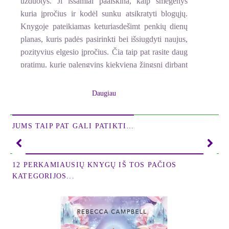
užduotys. Ji išsamiai paaiškina, kaip smegenys
kuria įpročius ir kodėl sunku atsikratyti blogųjų.
Knygoje pateikiamas keturiasdešimt penkių dienų
planas, kuris padės pasirinkti bei išsiugdyti naujus,
pozityvius elgesio įpročius. Čia taip pat rasite daug
pratimų, kurie palengvins kiekvieną žingsnį dirbant
su pokyčiais savyje.
Daugiau
Naujas požiūris, kaip pakelti savo laimės lygį!
Pasijuskite laimingesni per 45 dienas! Knygos
JUMS TAIP PAT GALI PATIKTI…
„Laimės hormonai“ autorė atskleidžia, kaip
išmokyti savo smegenis dažniau išskirti hormonus,
kurie leidžia mums pasijausti laimingiems. Ji
12 PERKAMIAUSIŲ KNYGŲ IŠ TOS PAČIOS
išsamiai ir visiems suprantamai paaiškina, kokį
KATEGORIJOS...
vaidmenį atlieka „laimės hormonai“ serotoninas,
dopaminas, oksitocinas bei endorfinas ir kas
paskatina juos išsiskirti. Autorė taip pat pateikia
pratimų ir paprastą planą, kaip sukurti smegenyse