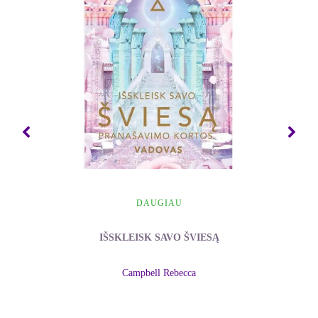
naujus neuronų tinklus ir suformuoti naujų įpročių,
kurie sužadina laimės hormonų išsiskyrimą, taigi ir
leidžia dažniau patirti pasitenkinimo jausmą. Ši
knyga parodys jums tiesiausią kelią į laimę!
„Smegenys kuria lūkesčius apie tai, kas suteiks
jums laimės, ir į pasaulį žiūri per šių lūkesčių
prizmę. Jūs nepastebite daugelio detalių ir
aplinkybių, nes jūsų smegenys yra labai smarkiai
susitelkusios į tai, ką jau esate patyrę praeityje. Net
ir „geras pasirinkimas“ laimės suteikia tik trumpą
laiką, nes laimės hormonai išsiskiria trumpais
DAUGIAU
pliūpsniais. Todėl pagrindinis „geras pasirinkimas“,
kurį turime padaryti pirmiausia, yra
pasirinkimas
IŠSKLEISK SAVO ŠVIESĄ
išmokti valdyti savo laimės hormonus. Jeigu
nuspręsite būti laimingi, jūsų smegenys ras dalykų,
Campbell Rebecca
kuriais galėsite džiaugtis
.“
- L. G. Breuning