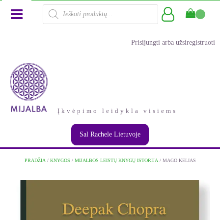
Products
search
Prisijungti arba užsiregistruoti
Įkvėpimo leidykla visiems
Sal Rachele Lietuvoje
PRADŽIA
/
KNYGOS
/
MIJALBOS LEISTŲ KNYGŲ ISTORIJA
/ MAGO KELIAS