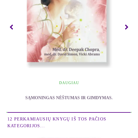
"Mago kelyje" pažadina protą ir nukreipia mus
atpildą nešančiu keliu į begalybę.
Kai eidami nuo vienos pamokos prie kitos augsite
savo išmintimi ir patyrimu, jumyse atsivers naujos
savybės ir padės jums susikurti norimą gyvenimą.
Mokymosi iš mago tikslas yra patiems surasti
savyje magą. Kai rasite vidinį vadovą, būsite radę
save.
Deepakas Chopra yra autorius penkiolikos knygų ir
DAUGIAU
daugiau kaip trisdešimties videojuostų serijos, kartu
su nepaprastai pripažinta visuomeninės televizijos
SĄMONINGAS NĖŠTUMAS IR GIMDYMAS.
programa "Kūnas, protas ir siela: magija ir
paslaptis" ir greitai pasirodysiančia televizijos
Chopra Deepak
programa, specialiai skirta šitai knygai. Jo darbai
12 PERKAMIAUSIŲ KNYGŲ IŠ TOS PAČIOS
buvo išversti į dvidešimt penkias kalbas.
KATEGORIJOS...
Paskui Deepako Chopra milijono kopijų