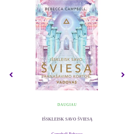
perkamiausią knygą "Septyni dvasiniai sėkmės
dėsniai" išeina nepaprastai įžvalgi, gyvenimą
keičianti knyga, ieškojimo forma žmonėms, kurie
jaučia, jog mūsų gyvenime trūksta kažko
neapčiuopiamo ir svarbaus.
"Mago kelias" sudarytas iš dvidešimties pamokų,
kurios padeda skaitytojui susikurti naują ir geresnį
gyvenimą - gyvenimą, kurio visi norime, bet
nerandame į jį kelio.
"Mago kelias" duoda raktą meilei, asmeninei
pilnatvei ir dvasiniam ryšiui pasiekti. Perskaitykite
šitą knygą ir būkite pasiruošę pamatyti keičiantis
DAUGIAU
visas savo praeities nuostatas apie sėkmę ir laimę.
Judėkite nuo gyvenimo, kuriame dominuoja ego ir
IŠSKLEISK SAVO ŠVIESĄ
mūsų pastangos, į laisvesnį gyvenimą, kuris sudaro
sąlygas stebuklams ir juos pripažįsta.