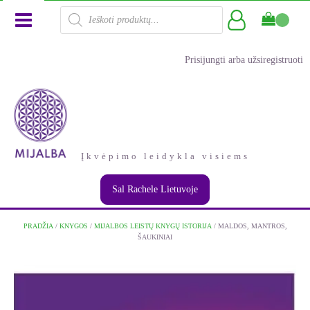
Products
search
Prisijungti arba užsiregistruoti
Įkvėpimo leidykla visiems
Sal Rachele Lietuvoje
PRADŽIA
/
KNYGOS
/
MIJALBOS LEISTŲ KNYGŲ ISTORIJA
/ MALDOS, MANTROS,
ŠAUKINIAI