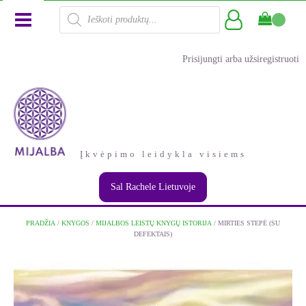
Products
search
Prisijungti arba užsiregistruoti
Įkvėpimo leidykla visiems
Sal Rachele Lietuvoje
PRADŽIA
/
KNYGOS
/
MIJALBOS LEISTŲ KNYGŲ ISTORIJA
/ MIRTIES STEPĖ (SU
DEFEKTAIS)