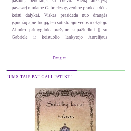
pasaulį, bendrauja su Dievu. Vieną ankstyvą
pavasarį ramiame Gabrielės gyvenime pradeda dėtis
keisti dalykai. Viskas prasideda nuo draugės
įspūdžių apie Indiją, ten sutikto ajurvedos mokytojo
Ahmiro primygtinio prašymo supažindinti jį su
Gabriele ir keistuolio lankytojo Aurelijaus
apsilankymo bibliotekoje. Keistų sutapimų,
pažinčių, potyrių virtinė nė minutei neleidžia
Daugiau
atsikvėpti Gabrielei. Gyvenimas verčiasi aukštyn
kojomis, pateikdamas vis didesnių staigmenų –
žmonių ir situacijų, per kurias mergina gauna progų
JUMS TAIP PAT GALI PATIKTI…
dar geriau pažinti save ir pasaulį, atsiverti dar
platesniems dievoieškos keliams. Dėmesį
prikaustanti, nelyg vienu atsikvėpimu parašyta
istorija neleidžia nuobodžiauti iki paskutiniosios
eilutės. Ar išsipildys Gabrielės troškimas mylėti ir
būti mylimai, rasti savąjį žmogų? Kokios išminties
jai teks pasisemti Indijos ašramuose? Kuo baigsis