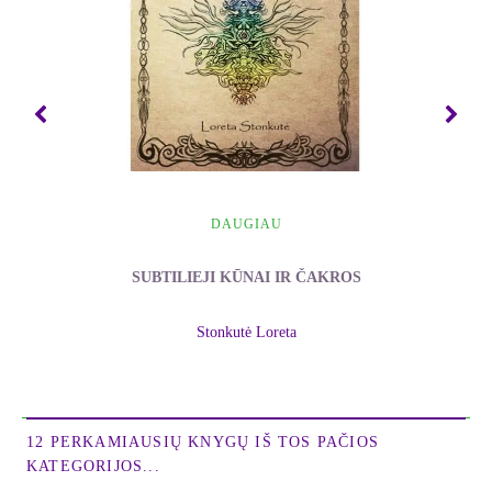
naujųjų bičiulių sumanymas Mirties stepėje pastatyti
neįprastą statinį? Tai istorija, kurią reikia skaityti
širdimi, istorija apie kiekvieną iš mūsų, ištroškusį
tyros, nesavanaudiškos Meilės, ieškantį atsakymų į
svarbiausius būties klausimus ir neatsistebintį,
kokiame tobulame Kūrėjo žaidime dalyvaujame...
„Mes kaip šachmatų figūros. Mums tik reikia būti
čia šiuose kūnuose. Dievas mus judina ir daro savo
DAUGIAU
darbus. Nereikia sukti sau galvos, ką turi padaryti.
Juk kasdien gauni nurodymus tiesiai į savo širdį.
SUBTILIEJI KŪNAI IR ČAKROS
Belieka tik vykdyti.“
Stonkutė Loreta
Knygos "Mirties stepė" pristatymas
Kretingoje
12 PERKAMIAUSIŲ KNYGŲ IŠ TOS PAČIOS
KATEGORIJOS...