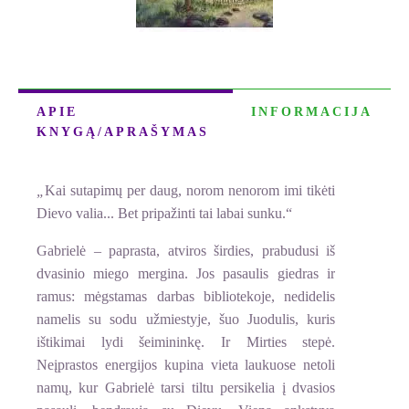
APIE
INFORMACIJA
KNYGĄ/APRAŠYMAS
„
Kai sutapimų per daug, norom nenorom imi tikėti
Dievo valia... Bet pripažinti tai labai sunku.“
Gabrielė – paprasta, atviros širdies, prabudusi iš
dvasinio miego mergina. Jos pasaulis giedras ir
ramus: mėgstamas darbas bibliotekoje, nedidelis
namelis su sodu užmiestyje, šuo Juodulis, kuris
ištikimai lydi šeimininkę. Ir Mirties stepė.
Neįprastos energijos kupina vieta laukuose netoli
namų, kur Gabrielė tarsi tiltu persikelia į dvasios